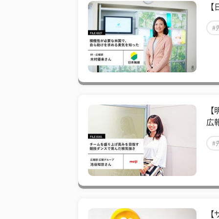
【
#
【
広
#
【