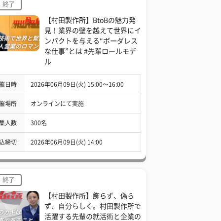
終了
【村田製作所】BtoBの魅力発
見！業界の壁を越えて世界にイ
ンパクトを与える“ボーダレス
な仕事”とは #先輩ロールモデ
ル
催日時
2026年06月09日(火) 15:00〜16:00
催場所
オンラインにて実施
集人数
300名
込締切
2026年06月09日(火) 14:00
終了
【村田製作所】飾らず、偽ら
ず、自分らしく。村田製作所で
活躍する先輩の就活術と企業の