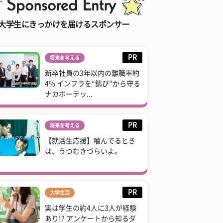
大学生にきっかけを届けるスポンサー
PR
将来を考える
新卒社員の3年以内の離職率約
4% インフラを“錆び”から守る
ナカボーテッ...
PR
将来を考える
【就活生応援】噛んでるとき
は、うつむきづらいよ。
PR
大学生活
実は学生の約4人に3人が経験
あり!? アンケートから知るダ