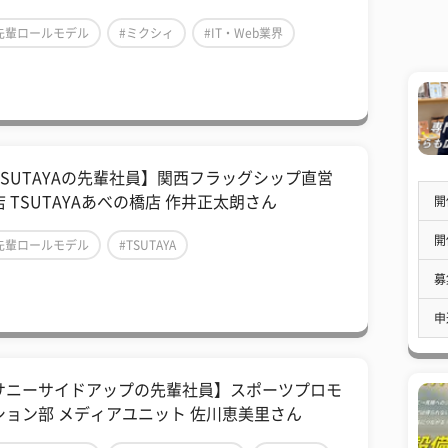
先輩ロールモデル
#ミクシィ
#IT・Web業界
TSUTAYAの先輩社員】関西フラッグシップ直営
店 TSUTAYAあべの橋店 作井正太朗さん
開
開
先輩ロールモデル
#TSUTAYA
募
カルチュア・コンビニエンス・クラブ
申
サニーサイドアップの先輩社員】スポーツプロモ
ション部 メディアユニット 佐川恵美里さん