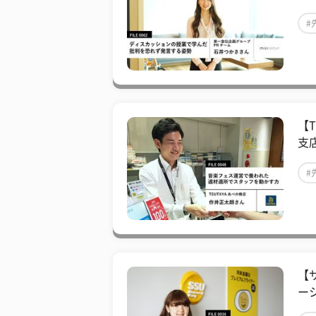
#
【
支
#
#
【
ー