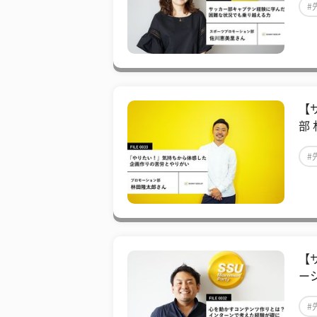
#
【
部
#
【
ー
#