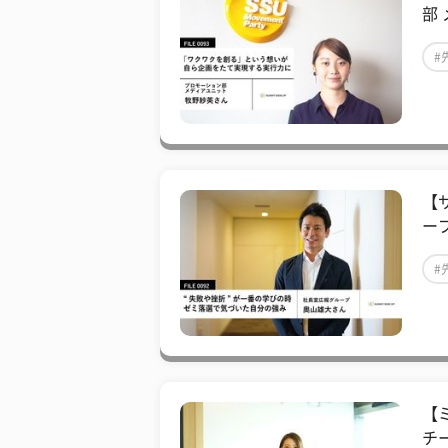
部
#
#
【
ー
#
#
【
チ