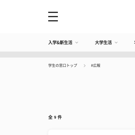
入学&新生活
大学生活
学生の窓口トップ
#広報
全
9
件