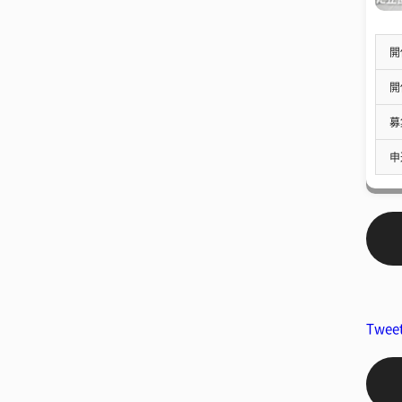
開
開
募
申
Twee