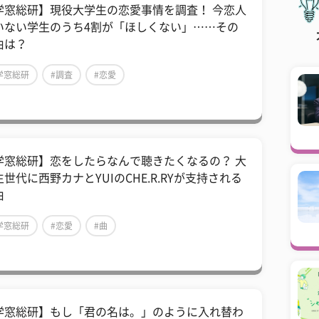
学窓総研】現役大学生の恋愛事情を調査！ 今恋人
いない学生のうち4割が「ほしくない」……その
由は？
学窓総研
#調査
#恋愛
学窓総研】恋をしたらなんで聴きたくなるの？ 大
世代に西野カナとYUIのCHE.R.RYが支持される
由
学窓総研
#恋愛
#曲
学窓総研】もし「君の名は。」のように入れ替わ