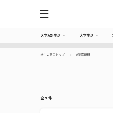
入学&新生活
大学生活
学生の窓口トップ
#学窓総研
全
3
件