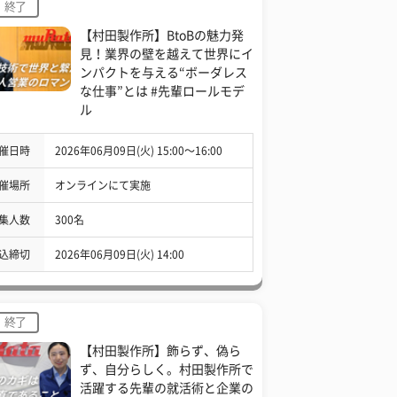
終了
【村田製作所】BtoBの魅力発
見！業界の壁を越えて世界にイ
ンパクトを与える“ボーダレス
な仕事”とは #先輩ロールモデ
ル
催日時
2026年06月09日(火) 15:00〜16:00
催場所
オンラインにて実施
集人数
300名
込締切
2026年06月09日(火) 14:00
終了
【村田製作所】飾らず、偽ら
ず、自分らしく。村田製作所で
活躍する先輩の就活術と企業の