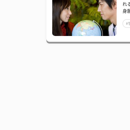
れ
身
#