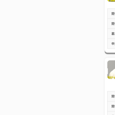
開
開
募
申
開
開