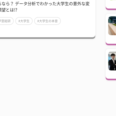
るなら？ データ分析でわかった大学生の意外な変
願望とは!?
学窓総研
#大学生
#大学生の本音