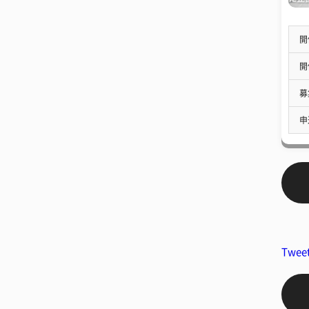
開
開
募
申
Twee