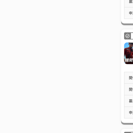
募
申
開
開
募
申