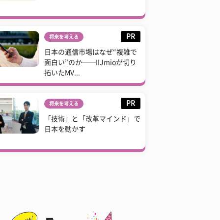
PR
将来を考える
日本の通信市場はなぜ“複雑で
面白い”のか──IIJmioが切り
拓いたMV...
PR
将来を考える
「技術」と「改革マインド」で
日本を動かす