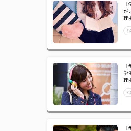
【
が
理
#
【
学生
理
#
【