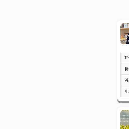
開
開
募
申