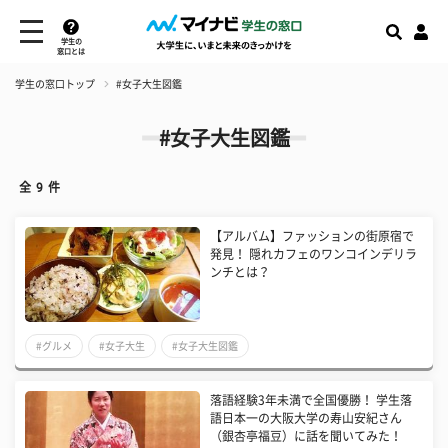
学生の
窓口とは
学生の窓口トップ
#女子大生図鑑
#女子大生図鑑
全
9
件
【アルバム】ファッションの街原宿で
発見！ 隠れカフェのワンコインデリラ
ンチとは？
#グルメ
#女子大生
#女子大生図鑑
落語経験3年未満で全国優勝！ 学生落
語日本一の大阪大学の寿山安紀さん
（銀杏亭福豆）に話を聞いてみた！