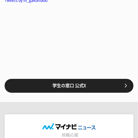
Tweets by m_gakumado
学生の窓口 公式X