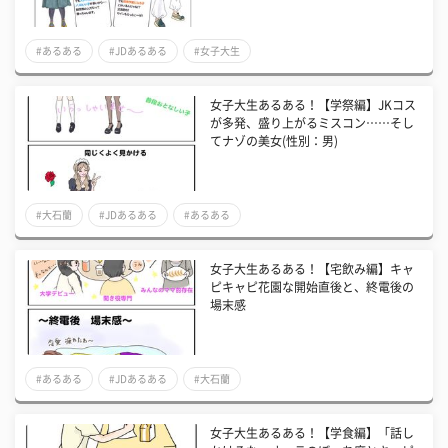
#あるある
#JDあるある
#女子大生
女子大生あるある！【学祭編】JKコス
が多発、盛り上がるミスコン……そし
てナゾの美女(性別：男)
#大石蘭
#JDあるある
#あるある
女子大生あるある！【宅飲み編】キャ
ピキャピ花園な開始直後と、終電後の
場末感
#あるある
#JDあるある
#大石蘭
女子大生あるある！【学食編】「話し