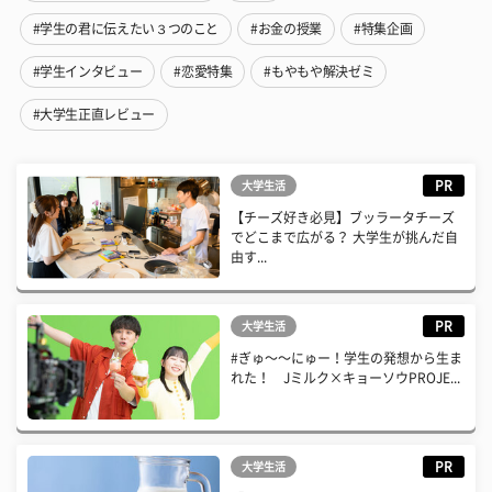
#学生の君に伝えたい３つのこと
#お金の授業
#特集企画
#学生インタビュー
#恋愛特集
#もやもや解決ゼミ
#大学生正直レビュー
PR
大学生活
【チーズ好き必見】ブッラータチーズ
でどこまで広がる？ 大学生が挑んだ自
由す...
PR
大学生活
#ぎゅ〜〜にゅー！学生の発想から生ま
れた！ Jミルク×キョーソウPROJE...
PR
大学生活