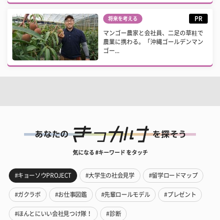
PR
将来を考える
マンゴー農家と会社員、二足の草鞋で
農業に携わる。「沖縄ゴールデンマン
ゴー...
気になる #キーワード をタッチ
#キョーソウPROJECT
#大学生の社会見学
#留学ロードマップ
#ガクラボ
#お仕事図鑑
#先輩ロールモデル
#プレゼント
#ほんとにいい会社見つけ隊！
#診断