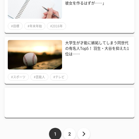
彼女を作るはずが……」
#目標
#年末年始
#2016年
大学生が才能に嫉妬してしまう同世代
の有名人Top5！ 羽生・大谷を抑えた1
位は……
#スポーツ
#芸能人
#テレビ
1
2