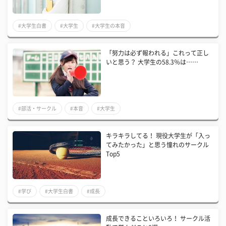
#大学生白書
#大学生
#大学生の本音
「努力は必ず報われる」これって正し
いと思う？ 大学生の58.3％は……
#部活・サークル
#本音
#大学生
キラキラしてる！ 現役大学生が「入っ
てみたかった」と思う憧れのサークル
Top5
#学び
#大学生白書
#成長
成長できることいろいろ！ サークル活