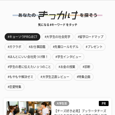
気になる #キーワード をタッチ
#キョーソウPROJECT
#大学生の社会見学
#留学ロードマップ
#ガクラボ
#お仕事図鑑
#先輩ロールモデル
#プレゼント
#ほんとにいい会社見つけ隊！
#学生インタビュー
#学生の君に伝えたい３つのこと
#お金の授業
#診断
#もやもや解決ゼミ
#大学生正直レビュー
#特集企画
#恋愛特集
PR
大学生活
【チーズ好き必見】ブッラータチーズ