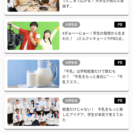
でどこまで広がる？ 大学生が挑んだ自
由す...
PR
大学生活
#ぎゅ〜〜にゅー！学生の発想から生ま
れた！ Jミルク×キョーソウPROJE...
PR
大学生活
「牛乳」は学校給食だけで飲むも
の？ “牛乳をもっと身近に”――「牛
乳でスマ...
PR
大学生活
給食だけじゃない！ 牛乳をもっと楽
しむアイデア、学生が本気で考えてみ
た