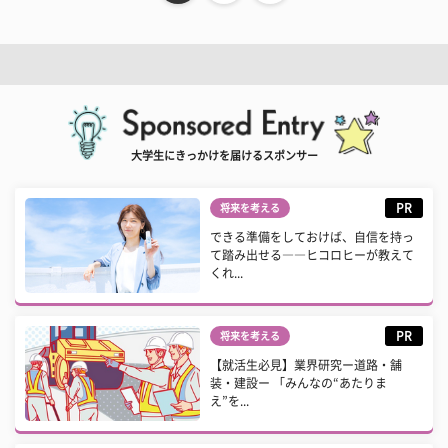
大学生にきっかけを届けるスポンサー
PR
将来を考える
できる準備をしておけば、自信を持っ
て踏み出せる――ヒコロヒーが教えて
くれ...
PR
将来を考える
【就活生必見】業界研究ー道路・舗
装・建設ー 「みんなの“あたりま
え”を...