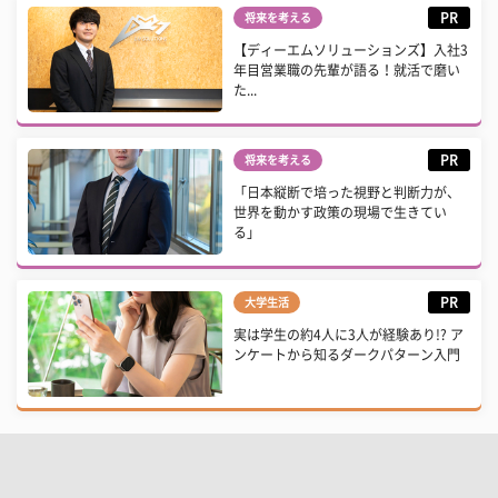
PR
将来を考える
【ディーエムソリューションズ】入社3
年目営業職の先輩が語る！就活で磨い
た...
PR
将来を考える
「日本縦断で培った視野と判断力が、
世界を動かす政策の現場で生きてい
る」
PR
大学生活
実は学生の約4人に3人が経験あり!? ア
ンケートから知るダークパターン入門