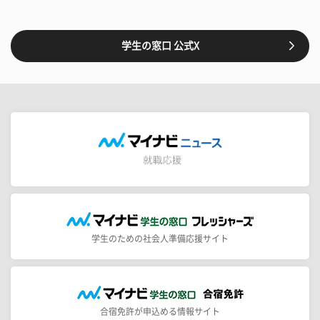
学生の窓口 公式X
学生のための社会人準備応援サイト
合宿免許が申込める情報サイト