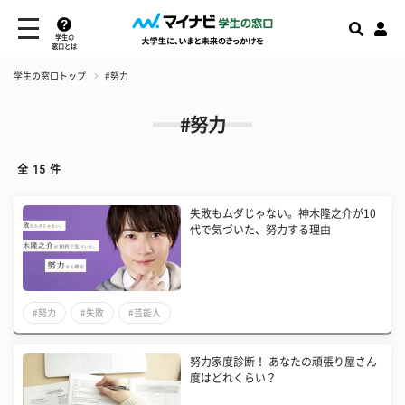
学生の
窓口とは
学生の窓口トップ
#努力
#努力
全
15
件
失敗もムダじゃない。神木隆之介が10
代で気づいた、努力する理由
#努力
#失敗
#芸能人
努力家度診断！ あなたの頑張り屋さん
度はどれくらい？