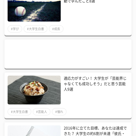
動で学んだこと8選
#学び
#大学生白書
#成長
適応力がすごい！ 大学生が「芸能界じ
ゃなくても成功しそう」だと思う芸能
人9選
#大学生白書
#芸能人
#憧れ
2016年に立てた目標、あなたは達成で
きた？ 大学生の約6割が未達「彼氏・