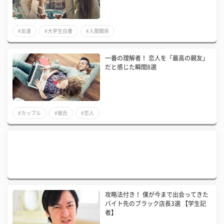
#友達
#大学生白書
#人間関係
一番の理解者！ 恋人を「最高の親友」
だと感じた瞬間8選
#カップル
#彼氏
#恋人
攻略法付き！ 僕が今まで出会ってきた
バイト先のブラック店長3選 【学生記
者】