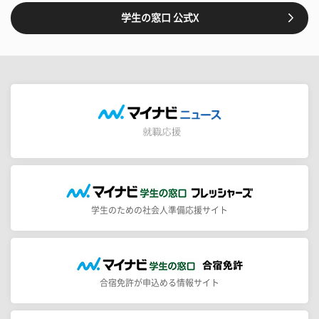
学生の窓口 公式X
学生のための社会人準備応援サイト
合宿免許が申込める情報サイト