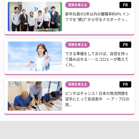
PR
将来を考える
新卒社員の3年以内の離職率約4% イン
フラを“錆び”から守るナカボーテッ...
PR
将来を考える
できる準備をしておけば、自信を持っ
て踏み出せる――ヒコロヒーが教えて
くれ...
PR
将来を考える
ピンチはチャンス！日本の物流問題を
逆手にとって急成長中 ー ア・プロの
挑...