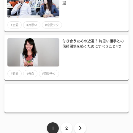
選
#恋愛
#片思い
#恋愛テク
付き合うための近道？ 片思い相手との
信頼関係を築くためにすべきこと4つ
#恋愛
#告白
#恋愛テク
1
2