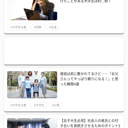
げたことがある大学生は約◯割！
#大学生白書
#試験
#友達
普段は尻に敷かれてるけど……「お父
さんってやっぱり頼りになる！」と思
った瞬間4選
#大学生白書
#大学生
#父親
【女子大生必見】社会人の彼氏との付
き合いを長続きさせるためのポイント3