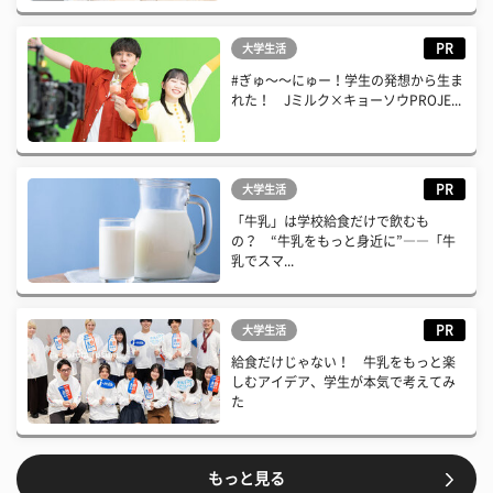
PR
大学生活
#ぎゅ〜〜にゅー！学生の発想から生ま
れた！ Jミルク×キョーソウPROJE...
PR
大学生活
「牛乳」は学校給食だけで飲むも
の？ “牛乳をもっと身近に”――「牛
乳でスマ...
PR
大学生活
給食だけじゃない！ 牛乳をもっと楽
しむアイデア、学生が本気で考えてみ
た
もっと見る