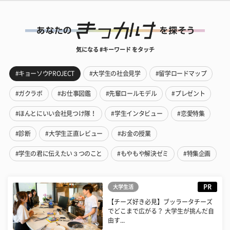
気になる #キーワード をタッチ
#キョーソウPROJECT
#大学生の社会見学
#留学ロードマップ
#ガクラボ
#お仕事図鑑
#先輩ロールモデル
#プレゼント
#ほんとにいい会社見つけ隊！
#学生インタビュー
#恋愛特集
#診断
#大学生正直レビュー
#お金の授業
#学生の君に伝えたい３つのこと
#もやもや解決ゼミ
#特集企画
PR
大学生活
【チーズ好き必見】ブッラータチーズ
でどこまで広がる？ 大学生が挑んだ自
由す...