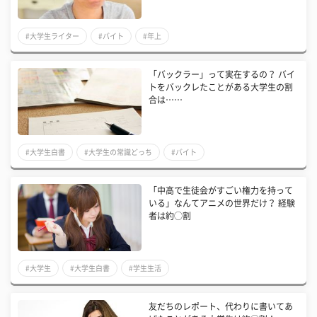
#大学生ライター
#バイト
#年上
「バックラー」って実在するの？ バイ
トをバックレたことがある大学生の割
合は……
#大学生白書
#大学生の常識どっち
#バイト
「中高で生徒会がすごい権力を持って
いる」なんてアニメの世界だけ？ 経験
者は約◯割
#大学生
#大学生白書
#学生生活
友だちのレポート、代わりに書いてあ