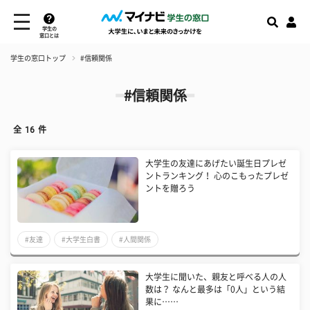
学生の
窓口とは
学生の窓口トップ
#信頼関係
#信頼関係
全
16
件
大学生の友達にあげたい誕生日プレゼ
ントランキング！ 心のこもったプレゼ
ントを贈ろう
#友達
#大学生白書
#人間関係
大学生に聞いた、親友と呼べる人の人
数は？ なんと最多は「0人」という結
果に……