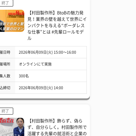
終了
【村田製作所】BtoBの魅力発
見！業界の壁を越えて世界にイ
ンパクトを与える“ボーダレス
な仕事”とは #先輩ロールモデ
ル
催日時
2026年06月09日(火) 15:00〜16:00
催場所
オンラインにて実施
集人数
300名
込締切
2026年06月09日(火) 14:00
終了
【村田製作所】飾らず、偽ら
ず、自分らしく。村田製作所で
活躍する先輩の就活術と企業の