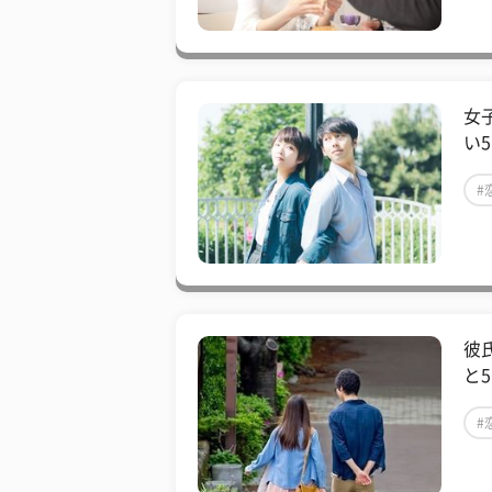
女
い
#
彼
と
#