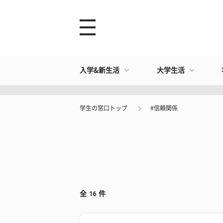
入学&新生活
大学生活
学生の窓口トップ
#信頼関係
全
16
件