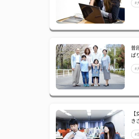
#
普
ぱ
#
【
き
#