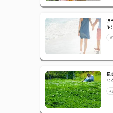
彼
る
#
長
な
#