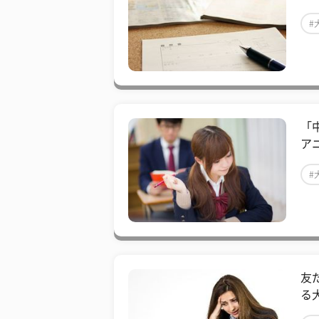
#
「
ア
#
友
る