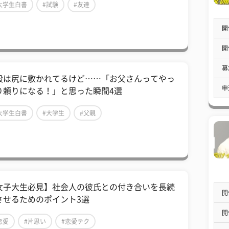
大学生白書
#試験
#友達
開
開
募
段は尻に敷かれてるけど……「お父さんってやっ
申
り頼りになる！」と思った瞬間4選
大学生白書
#大学生
#父親
女子大生必見】社会人の彼氏との付き合いを長続
開
させるためのポイント3選
開
恋愛
#片思い
#恋愛テク