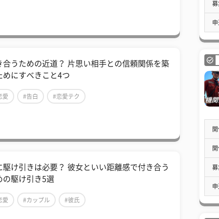
募
申
き合うための近道？ 片思い相手との信頼関係を築
ためにすべきこと4つ
恋愛
#告白
#恋愛テク
開
開
に駆け引きは必要？ 彼女といい距離感で付き合う
募
めの駆け引き5選
申
恋愛
#カップル
#彼氏