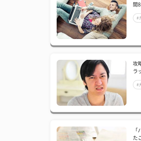
間
#
攻
ラ
#
「
た