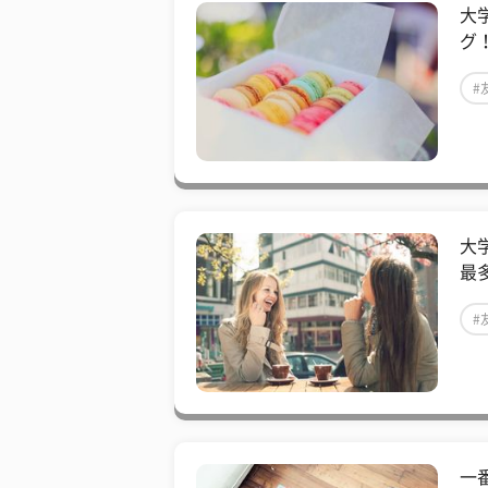
大
グ
#
大
最
#
一