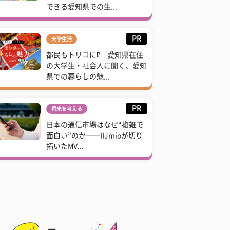
できる愛知県での生...
PR
大学生活
都民もトリコに⁉ 愛知県在住
の大学生・社会人に聞く、愛知
県での暮らしの魅...
PR
将来を考える
日本の通信市場はなぜ“複雑で
面白い”のか──IIJmioが切り
拓いたMV...