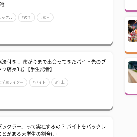
8選
カップル
#彼氏
#恋人
略法付き！ 僕が今まで出会ってきたバイト先のブ
ック店長3選 【学生記者】
大学生ライター
#バイト
#年上
バックラー」って実在するの？ バイトをバックレ
ことがある大学生の割合は……