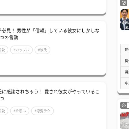
子必見！ 男性が「信頼」している彼女にしかしな
5つの言動
開
恋愛
#カップル
#彼氏
開
募
申
氏に感謝されちゃう！ 愛され彼女がやっているこ
5つ
恋愛
#片思い
#恋愛テク