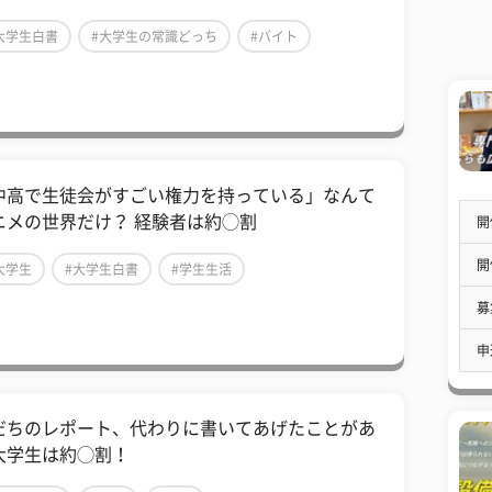
大学生白書
#大学生の常識どっち
#バイト
中高で生徒会がすごい権力を持っている」なんて
ニメの世界だけ？ 経験者は約◯割
開
開
大学生
#大学生白書
#学生生活
募
申
だちのレポート、代わりに書いてあげたことがあ
大学生は約◯割！