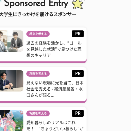
大学生にきっかけを届けるスポンサー
PR
将来を考える
過去の経験を活かし、“ゴール
を見越した就活”で見つけた理
想のキャリア
PR
将来を考える
見えない現場に光を当て、日本
社会を支える - 経済産業省・水
口さんが語る...
PR
将来を考える
愛知暮らしのリアルはこれ
だ！ “ちょうどいい暮らし”が