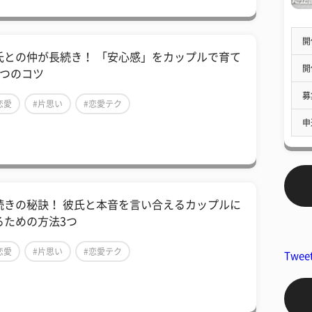
開
氏との仲が長続き！ 「安心感」をカップルで育て
開
5つのコツ
募
恋愛
#片思い
#恋愛テク
申
続きの秘訣！ 彼氏と本音を言い合えるカップルに
るための方法3つ
恋愛
#片思い
#恋愛テク
Twee