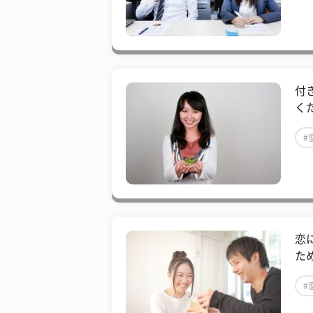
付
く
#
恋
た
#