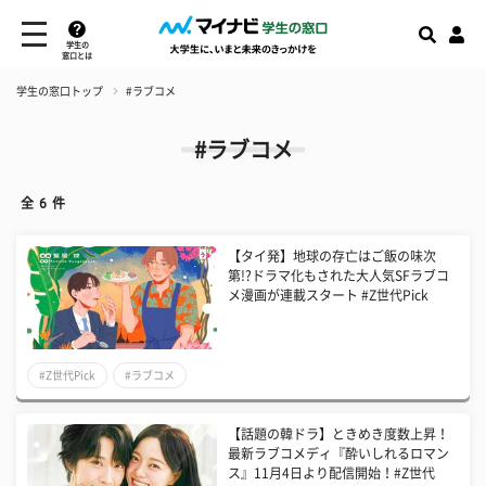
学生の
窓口とは
学生の窓口トップ
#ラブコメ
#ラブコメ
全
6
件
【タイ発】地球の存亡はご飯の味次
第!?ドラマ化もされた大人気SFラブコ
メ漫画が連載スタート #Z世代Pick
#Z世代Pick
#ラブコメ
【話題の韓ドラ】ときめき度数上昇！
最新ラブコメディ『酔いしれるロマン
ス』11月4日より配信開始！#Z世代