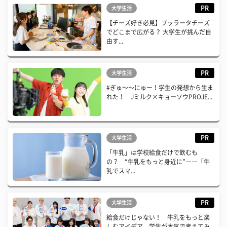
PR
大学生活
【チーズ好き必見】ブッラータチーズ
でどこまで広がる？ 大学生が挑んだ自
由す...
PR
大学生活
#ぎゅ〜〜にゅー！学生の発想から生ま
れた！ Jミルク×キョーソウPROJE...
PR
大学生活
「牛乳」は学校給食だけで飲むも
の？ “牛乳をもっと身近に”――「牛
乳でスマ...
PR
大学生活
給食だけじゃない！ 牛乳をもっと楽
しむアイデア、学生が本気で考えてみ