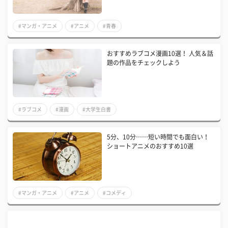
#マンガ・アニメ
#アニメ
#青春
おすすめラブコメ漫画10選！ 人気＆話
題の作品をチェックしよう
#ラブコメ
#漫画
#大学生白書
5分、10分……短い時間でも面白い！
ショートアニメのおすすめ10選
#マンガ・アニメ
#アニメ
#コメディ