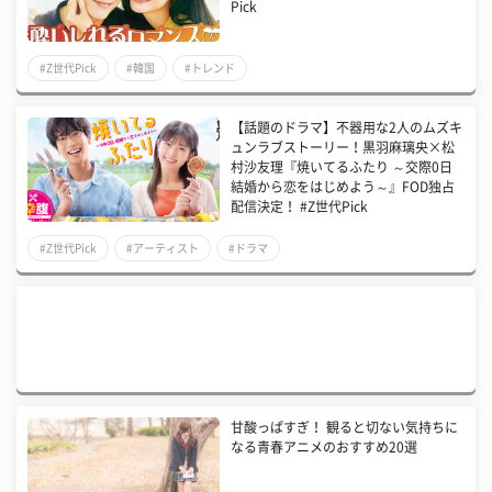
Pick
#Z世代Pick
#韓国
#トレンド
【話題のドラマ】不器用な2人のムズキ
ュンラブストーリー！黒羽麻璃央×松
村沙友理『焼いてるふたり ～交際0日
結婚から恋をはじめよう～』FOD独占
配信決定！ #Z世代Pick
#Z世代Pick
#アーティスト
#ドラマ
甘酸っぱすぎ！ 観ると切ない気持ちに
なる青春アニメのおすすめ20選