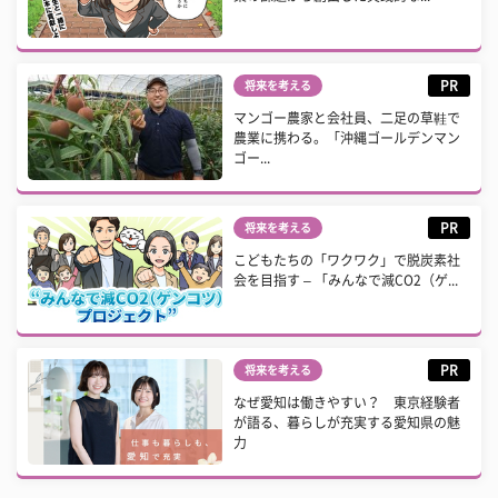
PR
将来を考える
マンゴー農家と会社員、二足の草鞋で
農業に携わる。「沖縄ゴールデンマン
ゴー...
PR
将来を考える
こどもたちの「ワクワク」で脱炭素社
会を目指す – 「みんなで減CO2（ゲ...
PR
将来を考える
なぜ愛知は働きやすい？ 東京経験者
が語る、暮らしが充実する愛知県の魅
力