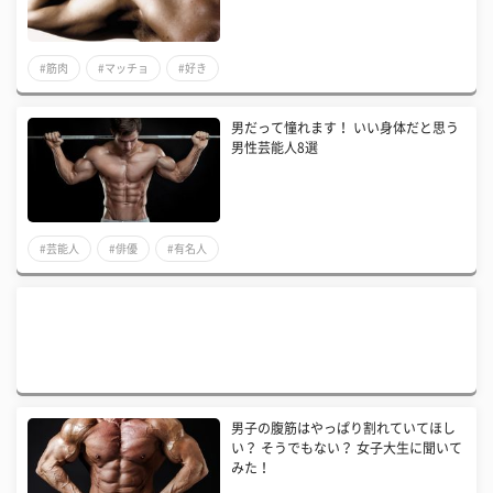
#筋肉
#マッチョ
#好き
男だって憧れます！ いい身体だと思う
男性芸能人8選
#芸能人
#俳優
#有名人
男子の腹筋はやっぱり割れていてほし
い？ そうでもない？ 女子大生に聞いて
みた！