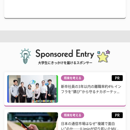
大学生にきっかけを届けるスポンサー
PR
将来を考える
新卒社員の3年以内の離職率約4% イン
フラを“錆び”から守るナカボーテッ...
PR
将来を考える
日本の通信市場はなぜ“複雑で面白
い”のか──IIJmioが切り拓いたMV...