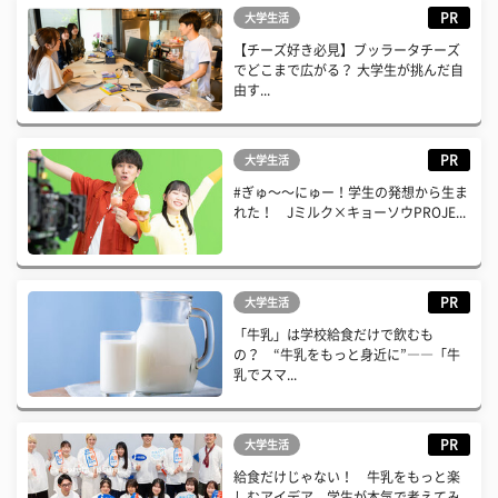
PR
大学生活
【チーズ好き必見】ブッラータチーズ
でどこまで広がる？ 大学生が挑んだ自
由す...
PR
大学生活
#ぎゅ〜〜にゅー！学生の発想から生ま
れた！ Jミルク×キョーソウPROJE...
PR
大学生活
「牛乳」は学校給食だけで飲むも
の？ “牛乳をもっと身近に”――「牛
乳でスマ...
PR
大学生活
給食だけじゃない！ 牛乳をもっと楽
しむアイデア、学生が本気で考えてみ