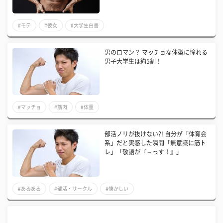
#モテ
#彼女
#大学生白書
男のロマン？ マッチョな体型に憧れる
男子大学生は約5割！
#マッチョ
#筋肉
#体重
部活ノリが抜けない?! 自分が「体育会
系」だと実感した瞬間「無意識に筋ト
レ」「敬語が『～っす！』」
#あるある
#部活・サークル
#懐かしい