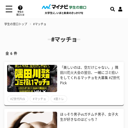
学生の
窓口とは
学生の窓口トップ
#マッチョ
#マッチョ
全
6
件
「美しいのは、空だけじゃない。」隅
田川花火大会の翌日、一緒にゴミ拾い
をしてくれるマッチョを大募集 #Z世代
Pick
#Z世代Pick
#マッチョ
#筋トレ
ほっそり男子vsガチムチ男子、女子大
生が好きなのはどっち？