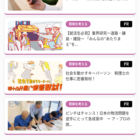
PR
将来を考える
【就活生必見】業界研究ー道路・舗
装・建設ー 「みんなの“あたりま
え”を...
PR
将来を考える
社会を動かすキーパーソン 税理士の
仕事に密着取材！
PR
将来を考える
ピンチはチャンス！日本の物流問題を
逆手にとって急成長中 ー ア・プロの
挑...