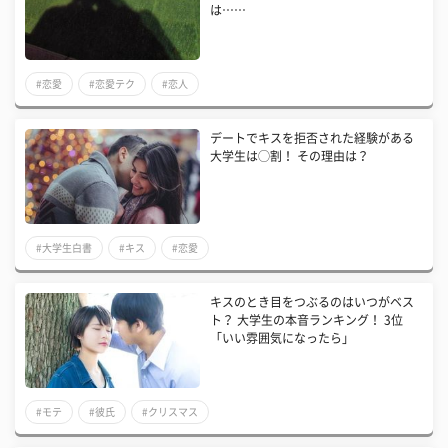
は……
#恋愛
#恋愛テク
#恋人
デートでキスを拒否された経験がある
大学生は◯割！ その理由は？
#大学生白書
#キス
#恋愛
キスのとき目をつぶるのはいつがベス
ト？ 大学生の本音ランキング！ 3位
「いい雰囲気になったら」
#モテ
#彼氏
#クリスマス