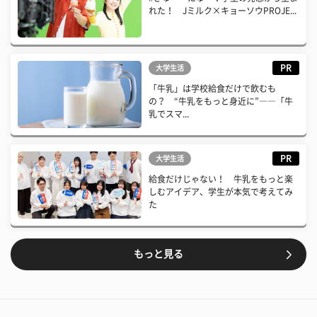
れた！ Jミルク×キョーソウPROJE...
PR
大学生活
「牛乳」は学校給食だけで飲むも
の？ “牛乳をもっと身近に”――「牛
乳でスマ...
PR
大学生活
給食だけじゃない！ 牛乳をもっと楽
しむアイデア、学生が本気で考えてみ
た
もっと見る