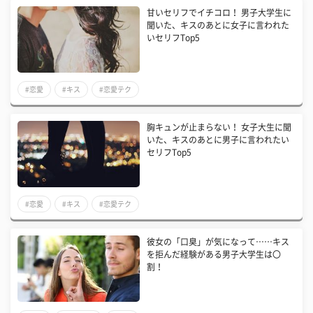
甘いセリフでイチコロ！ 男子大学生に
聞いた、キスのあとに女子に言われた
いセリフTop5
#恋愛
#キス
#恋愛テク
胸キュンが止まらない！ 女子大生に聞
いた、キスのあとに男子に言われたい
セリフTop5
#恋愛
#キス
#恋愛テク
彼女の「口臭」が気になって……キス
を拒んだ経験がある男子大学生は〇
割！