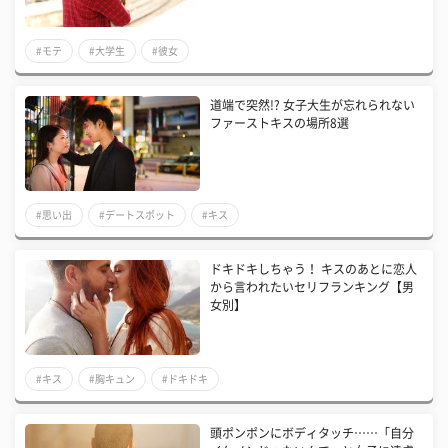
#モテ
#大学生
#彼女
道端で突然!? 女子大生が忘れられない
ファーストキスの場所8選
#思い出
#デートスポット
#キス
ドキドキしちゃう！ キスのあとに恋人
から言われたいセリフランキング【男
女別】
#キス
#胸キュン
#ドキドキ
頭ポンポンにボディタッチ……「自分