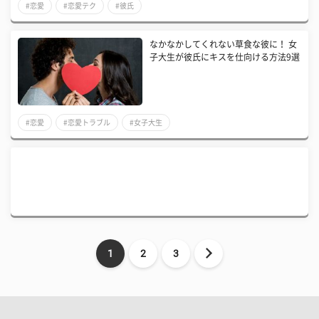
#恋愛
#恋愛テク
#彼氏
なかなかしてくれない草食な彼に！ 女
子大生が彼氏にキスを仕向ける方法9選
#恋愛
#恋愛トラブル
#女子大生
1
2
3