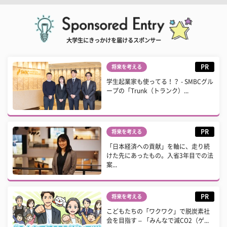
大学生にきっかけを届けるスポンサー
PR
将来を考える
学生起業家も使ってる！？ - SMBCグル
ープの「Trunk（トランク）...
PR
将来を考える
「日本経済への貢献」を軸に、走り続
けた先にあったもの。入省3年目での法
案...
PR
将来を考える
こどもたちの「ワクワク」で脱炭素社
会を目指す – 「みんなで減CO2（ゲ...