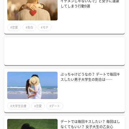
イケメンじゃないんで」と女子に遠慮
してしまう行動9選
#恋愛
#告白
#モテ
ぶっちゃけどうなの？ デートで毎回キ
スしたい男子大学生の割合は……
#大学生白書
#恋愛
#デート
デートでは毎回キスしたい？ 毎回はし
なくてもいい？ 女子大生の乙女心