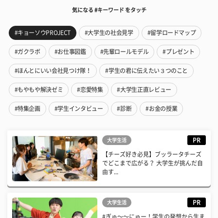
気になる #キーワード をタッチ
#キョーソウPROJECT
#大学生の社会見学
#留学ロードマップ
#ガクラボ
#お仕事図鑑
#先輩ロールモデル
#プレゼント
#ほんとにいい会社見つけ隊！
#学生の君に伝えたい３つのこと
#もやもや解決ゼミ
#恋愛特集
#大学生正直レビュー
#特集企画
#学生インタビュー
#診断
#お金の授業
PR
大学生活
【チーズ好き必見】ブッラータチーズ
でどこまで広がる？ 大学生が挑んだ自
由す...
PR
大学生活
#ぎゅ〜〜にゅー！学生の発想から生ま