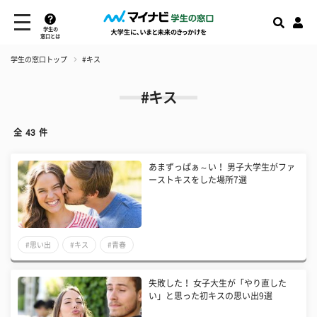
学生の
窓口とは
学生の窓口トップ
#キス
#キス
全
43
件
あまずっぱぁ～い！ 男子大学生がファ
ーストキスをした場所7選
#思い出
#キス
#青春
失敗した！ 女子大生が「やり直した
い」と思った初キスの思い出9選