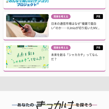
PR
将来を考える
日本の通信市場はなぜ“複雑で面白
い”のか──IIJmioが切り拓いたMV...
PR
将来を考える
未来を創る「シャカカチ」ってなん
だ？