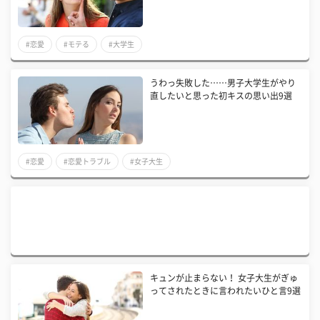
#恋愛
#モテる
#大学生
うわっ失敗した……男子大学生がやり
直したいと思った初キスの思い出9選
#恋愛
#恋愛トラブル
#女子大生
キュンが止まらない！ 女子大生がぎゅ
ってされたときに言われたいひと言9選