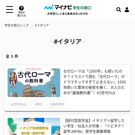
学生の
窓口とは
学生の窓口トップ
#イタリア
#イタリア
全
5
件
なぜローマは「1000年」も続いたの
か？イラストで読む「古代ローマ」が
ドラマチックすぎて止まらない。1000
年続いた繁栄の秘密を解く、大人のた
めの“最強教科書”！ #Z世代Pick
#Z世代Pick
#旅行
#海外旅行
【給付型奨学金】イタリアへ留学した
い学生・社会人が対象｜『トビタテ！
留学JAPAN』奨学生募集情報