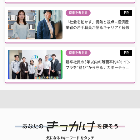
PR
将来を考える
「社会を動かす」情熱と視点 - 経済産
業省の若手職員が語るキャリアと経験
PR
将来を考える
新卒社員の3年以内の離職率約4% イン
フラを“錆び”から守るナカボーテッ...
気になる #キーワード をタッチ