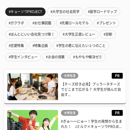
#キョーソウPROJECT
#大学生の社会見学
#留学ロードマップ
#ガクラボ
#お仕事図鑑
#先輩ロールモデル
#プレゼント
#ほんとにいい会社見つけ隊！
#大学生正直レビュー
#診断
#恋愛特集
#特集企画
#学生の君に伝えたい３つのこと
#学生インタビュー
#お金の授業
#もやもや解決ゼミ
PR
大学生活
【チーズ好き必見】ブッラータチーズ
でどこまで広がる？ 大学生が挑んだ自
由す...
PR
大学生活
#ぎゅ〜〜にゅー！学生の発想から生ま
れた！ Jミルク×キョーソウPROJE...