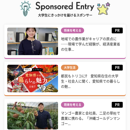
大学生にきっかけを届けるスポンサー
PR
将来を考える
地域での農作業がキャリアの原点に
──現場で学んだ経験が、経済産業省
の仕事...
PR
大学生活
都民もトリコに⁉ 愛知県在住の大学
生・社会人に聞く、愛知県での暮らし
の魅...
PR
将来を考える
マンゴー農家と会社員、二足の草鞋で
農業に携わる。「沖縄ゴールデンマン
ゴー...