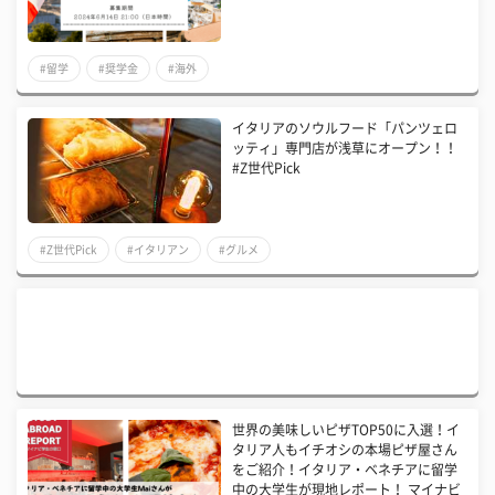
#留学
#奨学金
#海外
イタリアのソウルフード「パンツェロ
ッティ」専門店が浅草にオープン！！
#Z世代Pick
#Z世代Pick
#イタリアン
#グルメ
世界の美味しいピザTOP50に入選！イ
タリア人もイチオシの本場ピザ屋さん
をご紹介！イタリア・ベネチアに留学
中の大学生が現地レポート！ マイナビ