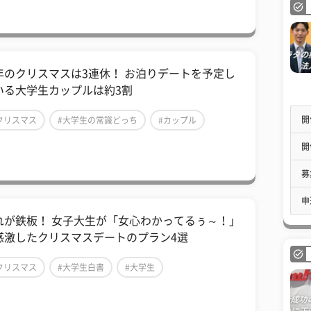
年のクリスマスは3連休！ お泊りデートを予定し
いる大学生カップルは約3割
開
クリスマス
#大学生の常識どっち
#カップル
開
募
申
れが鉄板！ 女子大生が「女心わかってるぅ～！」
感激したクリスマスデートのプラン4選
クリスマス
#大学生白書
#大学生