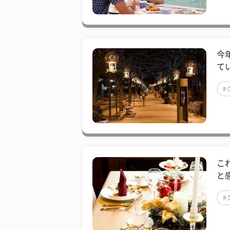
今
て
#
こ
と
#