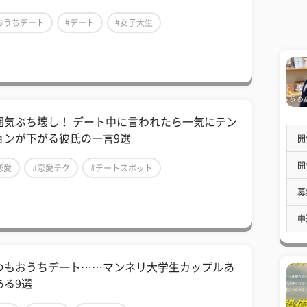
おうちデート
#デート
#女子大生
囲気ぶち壊し！ デート中に言われたら一気にテン
ョンが下がる彼氏の一言9選
開
開
恋愛
#恋愛テク
#デートスポット
募
申
つもおうちデート……マンネリ大学生カップルあ
ある9選