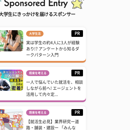
大学生にきっかけを届けるスポンサー
PR
大学生活
実は学生の約4人に3人が経験
あり!? アンケートから知るダ
ークパターン入門
PR
将来を考える
一人で悩んでいた就活を、相談
しながら前へ! エージェントを
活用して内々定...
PR
将来を考える
【就活生必見】業界研究ー道
路・舗装・建設ー 「みんな