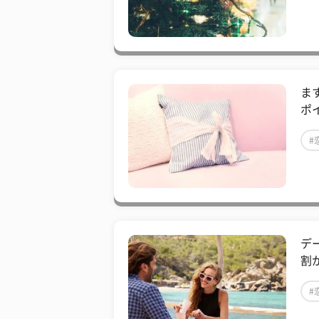
ま
ポ
#
デ
割
#