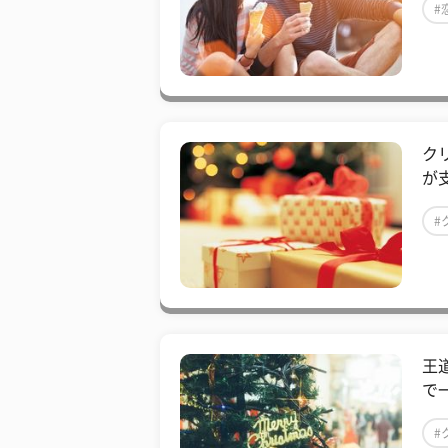
#
ク
が
#
王
で
#