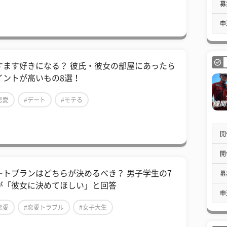
募
申
すます好きになる？ 彼氏・彼女の部屋にあったら
イントが高いもの8選！
恋愛
#デート
#モテる
開
開
ートプランはどちらが決めるべき？ 男子学生の7
募
が「彼女に決めてほしい」と回答
申
恋愛
#恋愛トラブル
#女子大生