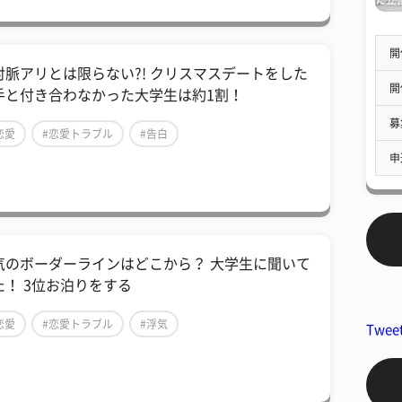
開
絶対脈アリとは限らない?! クリスマスデートをした
開
手と付き合わなかった大学生は約1割！
募
恋愛
#恋愛トラブル
#告白
申
気のボーダーラインはどこから？ 大学生に聞いて
た！ 3位お泊りをする
恋愛
#恋愛トラブル
#浮気
Twee