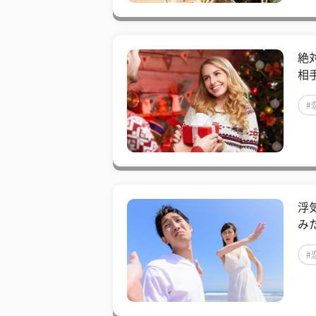
​
相
#
浮
み
#