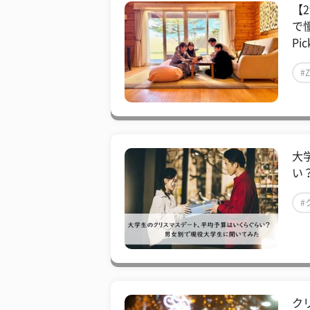
【
で
Pic
#
大
い
#
ク