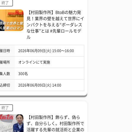
終了
【村田製作所】BtoBの魅力発
見！業界の壁を越えて世界にイ
ンパクトを与える“ボーダレス
な仕事”とは #先輩ロールモデ
ル
催日時
2026年06月09日(火) 15:00〜16:00
催場所
オンラインにて実施
集人数
300名
込締切
2026年06月09日(火) 14:00
終了
【村田製作所】飾らず、偽ら
ず、自分らしく。村田製作所で
活躍する先輩の就活術と企業の