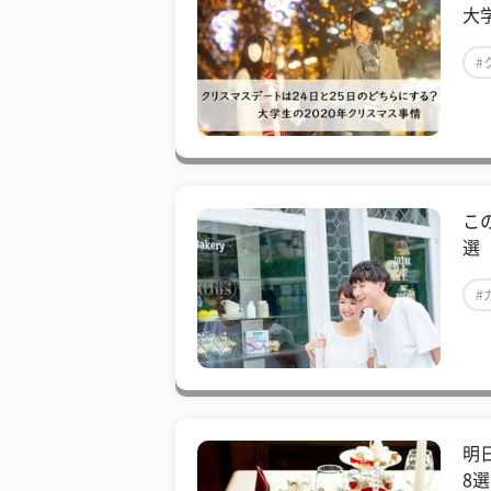
大
#
こ
選
#
明
8選