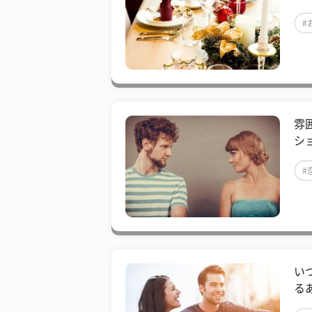
#
雰
シ
#
い
る