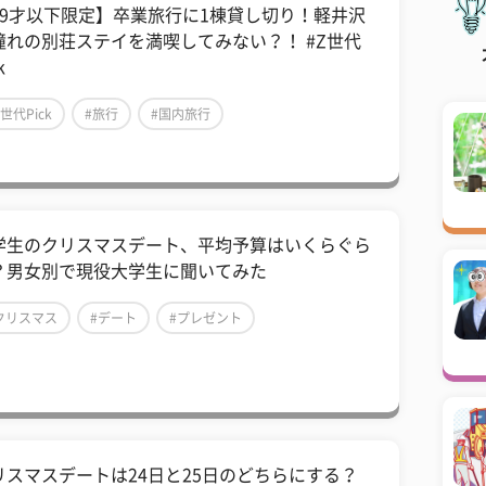
29才以下限定】卒業旅行に1棟貸し切り！軽井沢
憧れの別荘ステイを満喫してみない？！ #Z世代
k
Z世代Pick
#旅行
#国内旅行
学生のクリスマスデート、平均予算はいくらぐら
？男女別で現役大学生に聞いてみた
クリスマス
#デート
#プレゼント
リスマスデートは24日と25日のどちらにする？