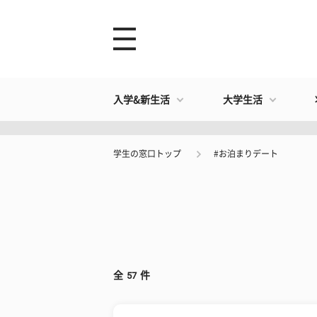
入学&新生活
大学生活
学生の窓口トップ
#お泊まりデート
全
57
件