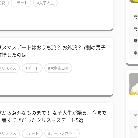
恋愛
#デート
#女子大生
開
開
募
リスマスデートはおうち派？ お外派？ 7割の男子
申
支持したのは……
クリスマス
#デート
#大学生白書
道から意外なものまで！ 女子大生が語る、今まで
開
一番すてきだったクリスマスデート5選
開
クリスマス
#デート
#デートスポット