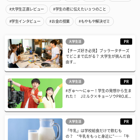
#大学生正直レビュー
#学生の君に伝えたい３つのこと
#学生インタビュー
#お金の授業
#もやもや解決ゼミ
PR
大学生活
【チーズ好き必見】ブッラータチーズ
でどこまで広がる？ 大学生が挑んだ自
由す...
PR
大学生活
#ぎゅ〜〜にゅー！学生の発想から生ま
れた！ Jミルク×キョーソウPROJE...
PR
大学生活
「牛乳」は学校給食だけで飲むも
の？ “牛乳をもっと身近に”――「牛