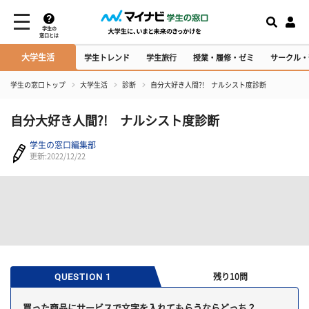
学生の
窓口とは
大学生活
学生トレンド
学生旅行
授業・履修・ゼミ
サークル・
学生の窓口トップ
大学生活
診断
自分大好き人間?! ナルシスト度診断
自分大好き人間?! ナルシスト度診断
学生の窓口編集部
更新:2022/12/22
QUESTION 1
残り10問
買った商品にサービスで文字を入れてもらうならどっち？