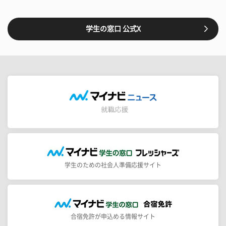
学生の窓口 公式X
学生のための社会人準備応援サイト
合宿免許が申込める情報サイト