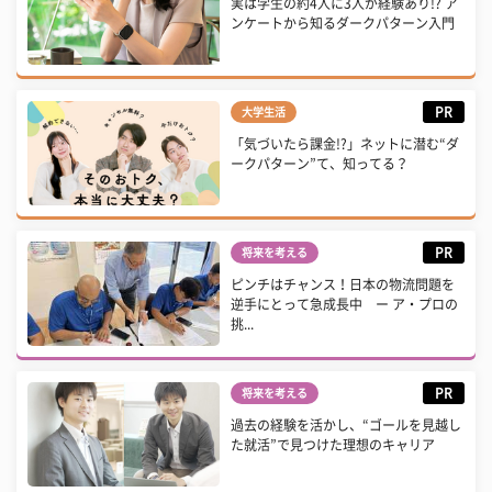
実は学生の約4人に3人が経験あり!? ア
ンケートから知るダークパターン入門
PR
大学生活
「気づいたら課金!?」ネットに潜む“ダ
ークパターン”て、知ってる？
PR
将来を考える
ピンチはチャンス！日本の物流問題を
逆手にとって急成長中 ー ア・プロの
挑...
PR
将来を考える
過去の経験を活かし、“ゴールを見越し
た就活”で見つけた理想のキャリア