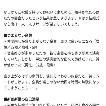
せっかくご祝儀を持ってお祝いに来たのに、招待されたのは
ただの宴会だったという結果は悲しすぎます。やはり結婚式
なら席は一人一人リザーブが望ましいでしょう。
■つまらない余興
・仲間内しか盛り上がらない余興。周りは白い目になる（女
性／29歳／商社・卸）
・音楽好きが多かったため、皆で楽器を持ち寄り即興で演奏
していた。しかし、学生の演奏会的な出来で微妙だった。質
が低かった（男性／32歳／電機）
盛り上がるはずの余興も、場にそぐわない内容だと一気にム
ードが白けます。全員が楽しめない余興は時間の無駄になっ
てしまうことも……。
■新郎新婦の自己満足
・豪華な結婚式で演出など凝っていたが、料理を食べる間が