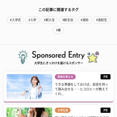
この記事に関連するタグ
#入学式
#入学
#新入生
#新生活
#高校
#高校生
#春
大学生にきっかけを届けるスポンサー
PR
将来を考える
できる準備をしておけば、自信を持っ
て踏み出せる――ヒコロヒーが教えて
くれ...
PR
大学生活