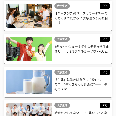
PR
大学生活
【チーズ好き必見】ブッラータチーズ
でどこまで広がる？ 大学生が挑んだ自
由す...
PR
大学生活
#ぎゅ〜〜にゅー！学生の発想から生ま
れた！ Jミルク×キョーソウPROJE...
PR
大学生活
「牛乳」は学校給食だけで飲むも
の？ “牛乳をもっと身近に”――「牛
乳でスマ...
PR
大学生活
給食だけじゃない！ 牛乳をもっと楽