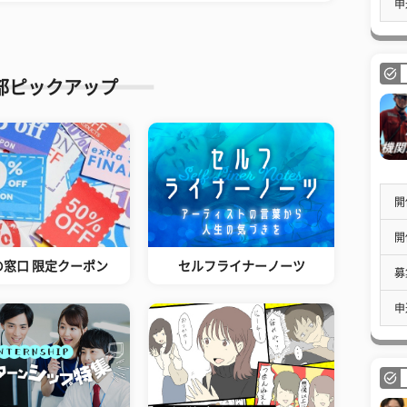
申
部ピックアップ
開
開
の窓口 限定クーポン
セルフライナーノーツ
募
申