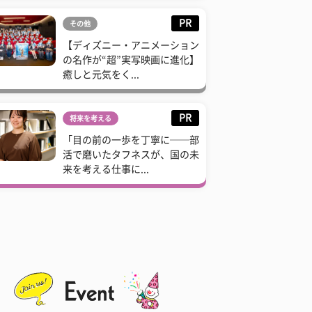
PR
その他
【ディズニー・アニメーション
の名作が“超”実写映画に進化】
癒しと元気をく...
PR
将来を考える
「目の前の一歩を丁寧に──部
活で磨いたタフネスが、国の未
来を考える仕事に...