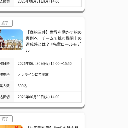
込締切
2026年08月31日(月) 14:00
終了
【商船三井】世界を動かす船の
裏側へ。チームで挑む機関士の
達成感とは？ #先輩ロールモデ
ル
催日時
2026年06月30日(火) 15:00〜15:50
催場所
オンラインにて実施
集人数
300名
込締切
2026年06月30日(火) 14:00
終了
【村田製作所】BtoBの魅力発