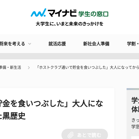
将来を考える
就活応援
新社会人準備
学割
準備・新生活
「ホストクラブ通いで貯金を食いつぶした」大人になってか
学
貯金を食いつぶした」大人にな
体
た黒歴史
き
学
あとで読む