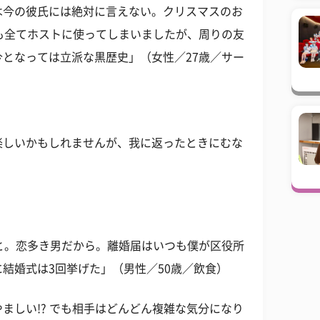
は今の彼氏には絶対に言えない。クリスマスのお
も全てホストに使ってしまいましたが、周りの友
となっては立派な黒歴史」（女性／27歳／サー
楽しいかもしれませんが、我に返ったときにむな
と。恋多き男だから。離婚届はいつも僕が区役所
結婚式は3回挙げた」（男性／50歳／飲食）
ましい!? でも相手はどんどん複雑な気分になり