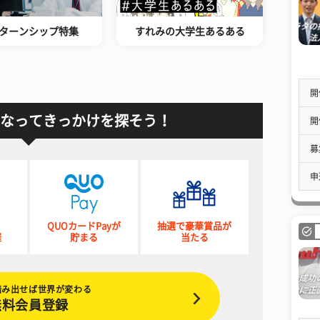
ターンシップ特集
すれみの大学生あるある
開
なってきっかけを探そう！
開
募
申
QUOカードPayが
抽選で豪華賞品が
催
貯まる
当たる
踏み出せば世界が変わる
無料会員登録