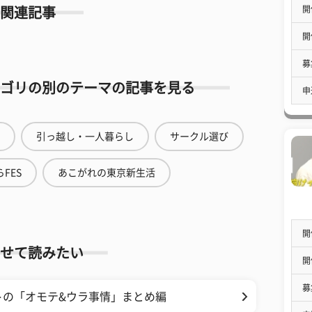
開
関連記事
開
募
ゴリの別のテーマの記事を見る
申
引っ越し・一人暮らし
サークル選び
FES
あこがれの東京新生活
開
せて読みたい
開
募
トの「オモテ&ウラ事情」まとめ編