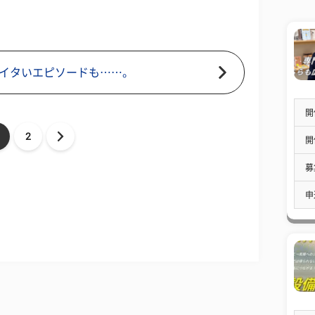
イタいエピソードも……。
開
2
開
募
申