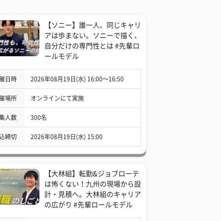
【ソニー】誰一人、同じキャリ
アは歩まない。ソニーで描く、
自分だけの専門性とは #先輩ロ
ールモデル
催日時
2026年08月19日(水) 16:00〜16:50
催場所
オンラインにて実施
集人数
300名
込締切
2026年08月19日(水) 15:00
【大林組】転勤&ジョブローテ
は怖くない！九州の現場から設
計・見積へ。大林組のキャリア
の広がり #先輩ロールモデル