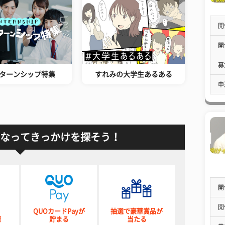
開
開
募
ターンシップ特集
すれみの大学生あるある
申
なってきっかけを探そう！
開
開
QUOカードPayが
抽選で豪華賞品が
催
貯まる
当たる