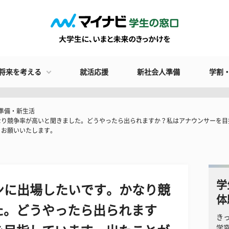
将来を考える
就活応援
新社会人準備
学割
準備・新生活
なり競争率が高いと聞きました。どうやったら出られますか？私はアナウンサーを
くお願いいたします。
学
ンに出場したいです。かなり競
体
た。どうやったら出られます
き
学