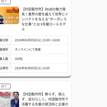
終了
【村田製作所】BtoBの魅力発
見！業界の壁を越えて世界にイ
ンパクトを与える“ボーダレス
な仕事”とは #先輩ロールモデ
ル
催日時
2026年06月09日(火) 15:00〜16:00
催場所
オンラインにて実施
集人数
300名
込締切
2026年06月09日(火) 14:00
終了
【村田製作所】飾らず、偽ら
ず、自分らしく。村田製作所で
活躍する先輩の就活術と企業の