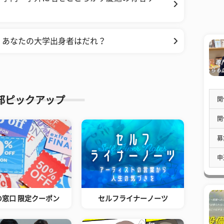
】あなたの大学出身者はだれ？
部ピックアップ
開
開
募
申
の窓口 限定クーポン
セルフライナーノーツ