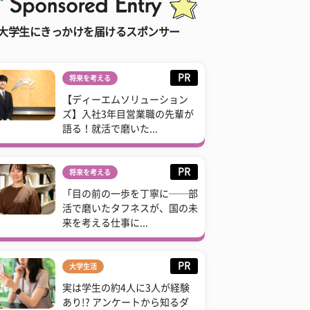
大学生にきっかけを届けるスポンサー
PR
将来を考える
【ディーエムソリューション
ズ】入社3年目営業職の先輩が
語る！就活で磨いた...
PR
将来を考える
「目の前の一歩を丁寧に──部
活で磨いたタフネスが、国の未
来を考える仕事に...
PR
大学生活
実は学生の約4人に3人が経験
あり!? アンケートから知るダ