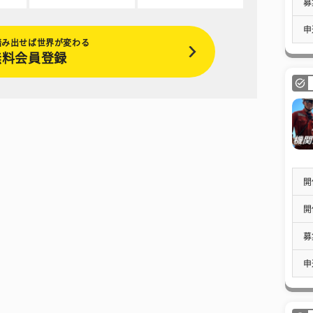
募
申
踏み出せば世界が変わる
無料会員登録
開
開
募
申