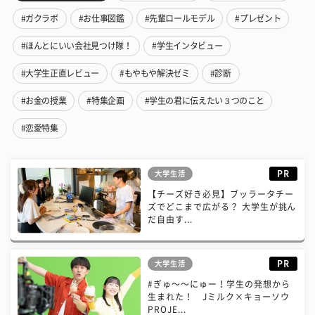
#ガクラボ
#お仕事図鑑
#先輩ロールモデル
#プレゼント
#ほんとにいい会社見つけ隊！
#学生インタビュー
#大学生正直レビュー
#もやもや解決ゼミ
#診断
#お金の授業
#特集企画
#学生の君に伝えたい３つのこと
#恋愛特集
PR
大学生活
【チーズ好き必見】ブッラータチー
ズでどこまで広がる？ 大学生が挑ん
だ自由す...
PR
大学生活
#ぎゅ〜〜にゅー！学生の発想から
生まれた！ Jミルク×キョーソウ
PROJE...