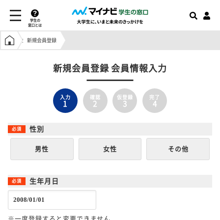
学生の
窓口とは
学生の窓口トップ
新規会員登録
新規会員登録 会員情報入力
入力
確認
仮登録
完了
1
2
3
4
性別
男性
女性
その他
生年月日
※一度登録すると変更できません