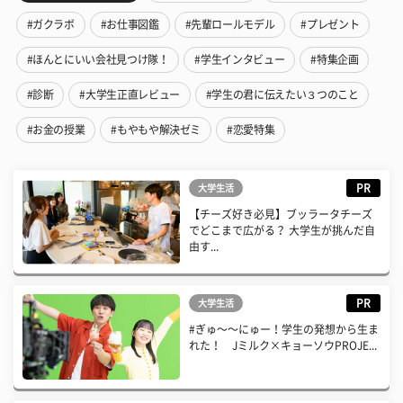
#ガクラボ
#お仕事図鑑
#先輩ロールモデル
#プレゼント
#ほんとにいい会社見つけ隊！
#学生インタビュー
#特集企画
#診断
#大学生正直レビュー
#学生の君に伝えたい３つのこと
#お金の授業
#もやもや解決ゼミ
#恋愛特集
PR
大学生活
【チーズ好き必見】ブッラータチーズ
でどこまで広がる？ 大学生が挑んだ自
由す...
PR
大学生活
#ぎゅ〜〜にゅー！学生の発想から生ま
れた！ Jミルク×キョーソウPROJE...