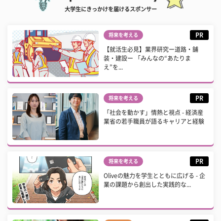
大学生にきっかけを届けるスポンサー
PR
将来を考える
【就活生必見】業界研究ー道路・舗
装・建設ー 「みんなの“あたりま
え”を...
PR
将来を考える
「社会を動かす」情熱と視点 - 経済産
業省の若手職員が語るキャリアと経験
PR
将来を考える
Oliveの魅力を学生とともに広げる - 企
業の課題から創出した実践的な...