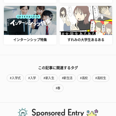
インターンシップ特集
すれみの大学生あるある
この記事に関連するタグ
#入学式
#入学
#新入生
#新生活
#高校
#高校生
#春