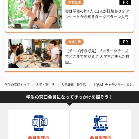
PR
大学生活
実は学生の約4人に3人が経験あり!? ア
ンケートから知るダークパターン入門
PR
大学生活
【チーズ好き必見】ブッラータチーズ
でどこまで広がる？ 大学生が挑んだ自
由...
学生の窓口トップ
入学・新生活
入学準備・新生活
【Q&A】チャラいサークルと、
学生の窓口会員になってきっかけを探そう！
会員限定の
会員限定の