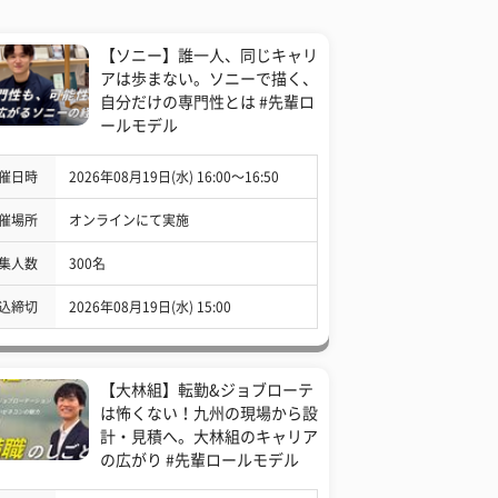
【ソニー】誰一人、同じキャリ
アは歩まない。ソニーで描く、
自分だけの専門性とは #先輩ロ
ールモデル
催日時
2026年08月19日(水) 16:00〜16:50
催場所
オンラインにて実施
集人数
300名
込締切
2026年08月19日(水) 15:00
【大林組】転勤&ジョブローテ
は怖くない！九州の現場から設
計・見積へ。大林組のキャリア
の広がり #先輩ロールモデル