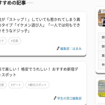
すすめの記事
性が「ストップ！」していても惹かれてしまう異
のタイプ「イケメン遊び人」「一人では何もでき
さそうなドジっ子」
開
モテ
#恋愛
開
編集部：はまみ
募
申
料で楽しい！ 格安でうれしい！ おすすめ新宿デ
トスポット
恋愛
#デート
#観光スポット
学生の窓口編集部