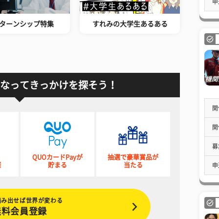
申
ターンシップ特集
すれみの大学生あるある
なってきっかけを探そう！
開
開
募
QUOカードPayが
抽選で豪華賞品が
催
貯まる
当たる
申
踏み出せば世界が変わる
無料会員登録