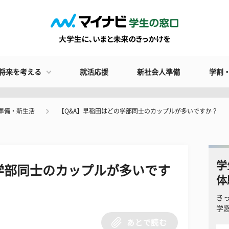
将来を考える
就活応援
新社会人準備
学割
準備・新生活
【Q&A】早稲田はどの学部同士のカップルが多いですか？
学
学部同士のカップルが多いです
体
き
学
あとで読む