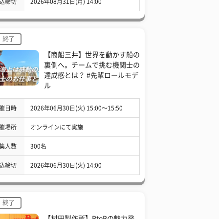
込締切
2026年08月31日(月) 14:00
終了
【商船三井】世界を動かす船の
裏側へ。チームで挑む機関士の
達成感とは？ #先輩ロールモデ
ル
催日時
2026年06月30日(火) 15:00〜15:50
催場所
オンラインにて実施
集人数
300名
込締切
2026年06月30日(火) 14:00
終了
【村田製作所】BtoBの魅力発