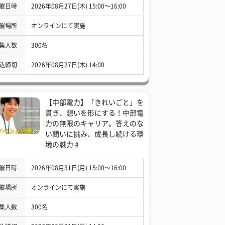
催日時
2026年08月27日(木) 15:00〜16:00
催場所
オンラインにて実施
集人数
300名
込締切
2026年08月27日(木) 14:00
【中部電力】「きれいごと」を
貫き、想いを形にする！中部電
力の無限のキャリア。答えのな
い問いに挑み、成長し続ける環
境の魅力 #
催日時
2026年08月31日(月) 15:00〜16:00
催場所
オンラインにて実施
集人数
300名