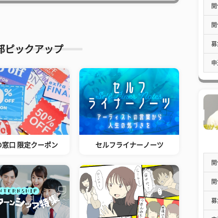
開
開
募
部ピックアップ
申
の窓口 限定クーポン
セルフライナーノーツ
開
開
募