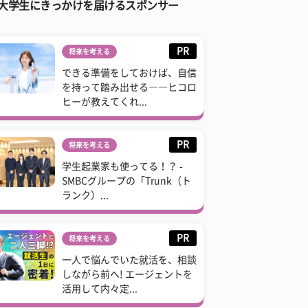
大学生にきっかけを届けるスポンサー
PR
将来を考える
できる準備をしておけば、自信
を持って踏み出せる――ヒコロ
ヒーが教えてくれ...
PR
将来を考える
学生起業家も使ってる！？ -
SMBCグループの「Trunk（ト
ランク）...
PR
将来を考える
一人で悩んでいた就活を、相談
しながら前へ! エージェントを
活用して内々定...