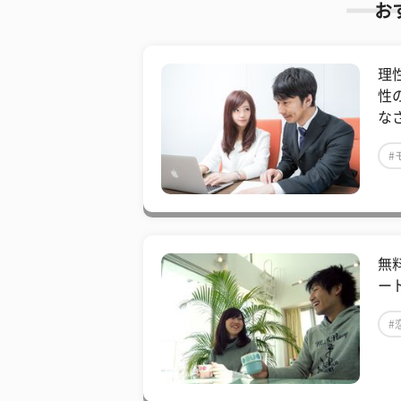
お
理
性
な
#
無
ー
#