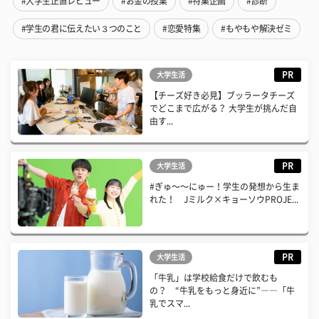
#大学生正直レビュー
#お金の授業
#特集企画
#診断
#学生の君に伝えたい３つのこと
#恋愛特集
#もやもや解決ゼミ
PR
大学生活
【チーズ好き必見】ブッラータチーズ
でどこまで広がる？ 大学生が挑んだ自
由す...
PR
大学生活
#ぎゅ〜〜にゅー！学生の発想から生ま
れた！ Jミルク×キョーソウPROJE...
PR
大学生活
「牛乳」は学校給食だけで飲むも
の？ “牛乳をもっと身近に”――「牛
乳でスマ...