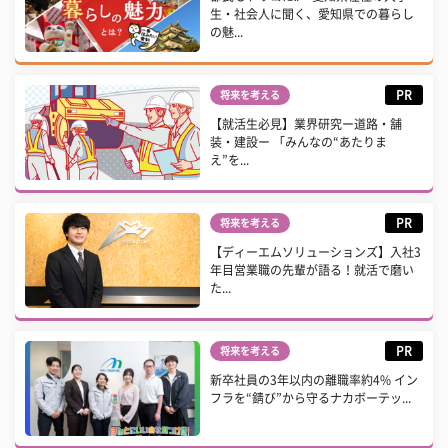
生・社会人に聞く、愛知県での暮らし
の魅...
PR
将来を考える
【就活生必見】業界研究ー道路・舗
装・建設ー 「みんなの“あたりま
え”を...
PR
将来を考える
【ディーエムソリューションズ】入社3
年目営業職の先輩が語る！就活で磨い
た...
PR
将来を考える
新卒社員の3年以内の離職率約4% イン
フラを“錆び”から守るナカボーテッ...