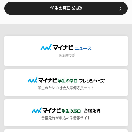
学生の窓口 公式X
学生のための社会人準備応援サイト
合宿免許が申込める情報サイト