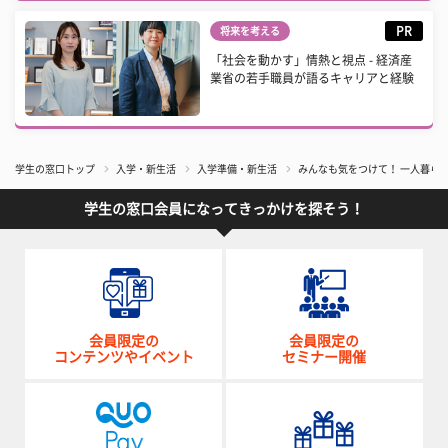
PR
将来を考える
「社会を動かす」情熱と視点 - 経済産
業省の若手職員が語るキャリアと経験
学生の窓口トップ
入学・新生活
入学準備・新生活
みんなも気をつけて！ 一人暮ら
学生の窓口会員になってきっかけを探そう！
会員限定の
会員限定の
コンテンツやイベント
セミナー開催