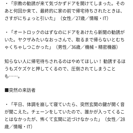
・「宗教の勧誘が来て気づかずドアを開けてしまった。その
あと何回か来て、最終的に家の前で帰宅待ちされたときは、
さすがにちょっと引いた」（女性／27歳／情報・IT）
・「オートロックのはずなのにドアをあけたら新聞の勧誘が
いた。ヤクザみたいなおっさんで、取るまで帰らないとむち
ゃくちゃしつこかった」（男性／36歳／機械・精密機器）
知らない人に帰宅待ちされるのはやめてほしい！ 勧誘するほ
うもズケズケと押してくるので、圧倒されてしまうこと
も……。
■突然の来訪者
・「平日、体調を崩して寝ていたら、突然玄関の鍵が開く音
が聞こえた。チェーンをしていたので、誰かが入ってくるこ
とはなかったが、怖くて玄関に近づけなかった」（女性／28
歳／情報・IT）