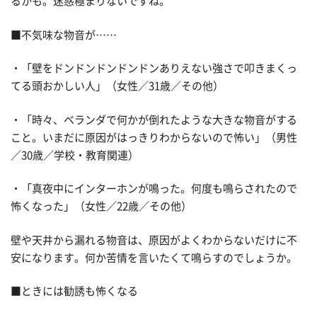
るかも。迷惑極まりないですね。
■不気味な物音が……
・「壁をドンドンドンドンドンありえない強さで叩きまくっ
てる頭おかしい人」（女性／31歳／その他）
・「時々、ベランダで何かが倒れたような大きな物音がする
こと。いまだに原因がはっきりわからないので怖い」（男性
／30歳／学校・教育関連）
・「真夜中にインターホンが鳴った。何度も鳴らされたので
怖くなった」（女性／22歳／その他）
壁や天井から漏れる物音は、原因がよくわからないだけに不
安になります。何か苦情を言いたくて鳴らすのでしょうか。
■ときには勧誘も怖くなる