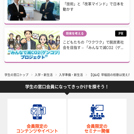
「技術」と「改革マインド」で日本を
動かす
PR
将来を考える
こどもたちの「ワクワク」で脱炭素社
会を目指す – 「みんなで減CO2（ゲ...
学生の窓口トップ
入学・新生活
入学準備・新生活
【Q&A】早稲田の校歌は覚えた
学生の窓口会員になってきっかけを探そう！
会員限定の
会員限定の
コンテンツやイベント
セミナー開催