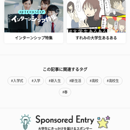
インターンシップ特集
すれみの大学生あるある
この記事に関連するタグ
#入学式
#入学
#新入生
#新生活
#高校
#高校生
#春
大学生にきっかけを届けるスポンサー