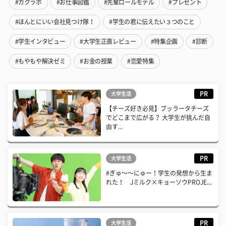
#ガクラボ
#お仕事図鑑
#先輩ロールモデル
#プレゼント
#ほんとにいい会社見つけ隊！
#学生の君に伝えたい３つのこと
#学生インタビュー
#大学生正直レビュー
#特集企画
#診断
#もやもや解決ゼミ
#お金の授業
#恋愛特集
PR
大学生活
【チーズ好き必見】ブッラータチーズ
でどこまで広がる？ 大学生が挑んだ自
由す...
PR
大学生活
#ぎゅ〜〜にゅー！学生の発想から生ま
れた！ Jミルク×キョーソウPROJE...
PR
大学生活