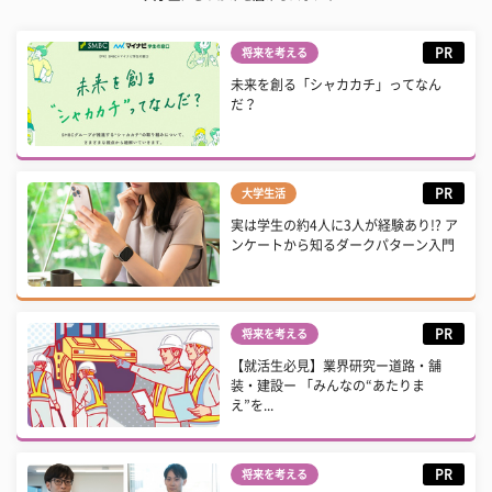
PR
将来を考える
未来を創る「シャカカチ」ってなん
だ？
PR
大学生活
実は学生の約4人に3人が経験あり!? ア
ンケートから知るダークパターン入門
PR
将来を考える
【就活生必見】業界研究ー道路・舗
装・建設ー 「みんなの“あたりま
え”を...
PR
将来を考える