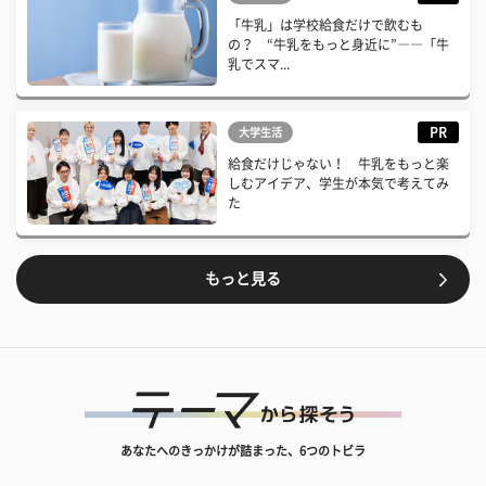
「牛乳」は学校給食だけで飲むも
の？ “牛乳をもっと身近に”――「牛
乳でスマ...
PR
大学生活
給食だけじゃない！ 牛乳をもっと楽
しむアイデア、学生が本気で考えてみ
た
もっと見る
あなたへのきっかけが詰まった、6つのトビラ