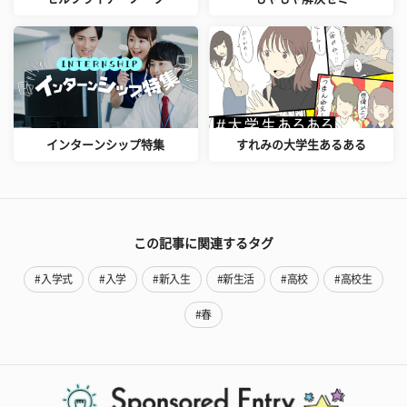
インターンシップ特集
すれみの大学生あるある
この記事に関連するタグ
#入学式
#入学
#新入生
#新生活
#高校
#高校生
#春