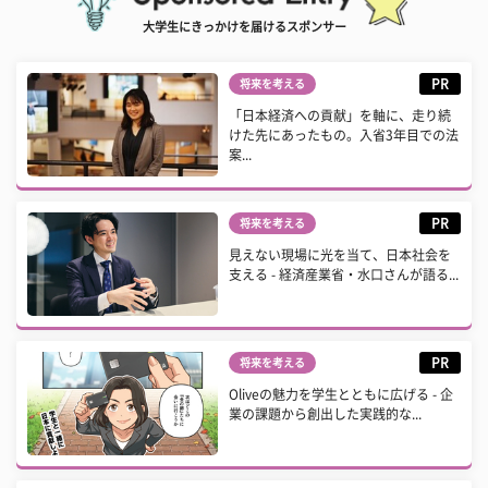
大学生にきっかけを届けるスポンサー
PR
将来を考える
「日本経済への貢献」を軸に、走り続
けた先にあったもの。入省3年目での法
案...
PR
将来を考える
見えない現場に光を当て、日本社会を
支える - 経済産業省・水口さんが語る...
PR
将来を考える
Oliveの魅力を学生とともに広げる - 企
業の課題から創出した実践的な...