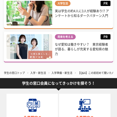
PR
大学生活
実は学生の約4人に3人が経験あり!? ア
ンケートから知るダークパターン入門
PR
将来を考える
なぜ愛知は働きやすい？ 東京経験者
が語る、暮らしが充実する愛知県の魅
力
学生の窓口トップ
入学・新生活
入学準備・新生活
【Q&A】この前初めて聞いたん
学生の窓口会員になってきっかけを探そう！