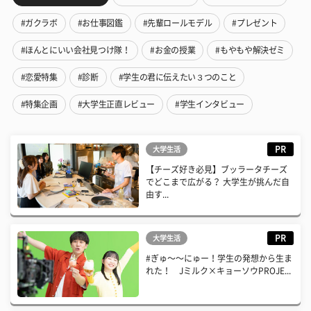
#ガクラボ
#お仕事図鑑
#先輩ロールモデル
#プレゼント
#ほんとにいい会社見つけ隊！
#お金の授業
#もやもや解決ゼミ
#恋愛特集
#診断
#学生の君に伝えたい３つのこと
#特集企画
#大学生正直レビュー
#学生インタビュー
PR
大学生活
【チーズ好き必見】ブッラータチーズ
でどこまで広がる？ 大学生が挑んだ自
由す...
PR
大学生活
#ぎゅ〜〜にゅー！学生の発想から生ま
れた！ Jミルク×キョーソウPROJE...