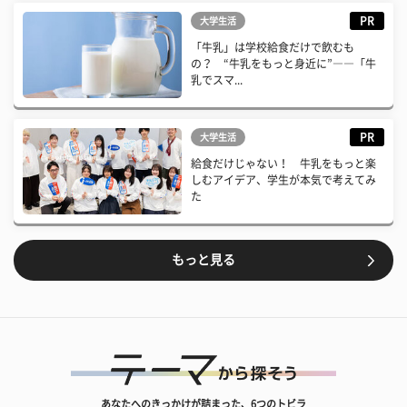
PR
大学生活
「牛乳」は学校給食だけで飲むも
の？ “牛乳をもっと身近に”――「牛
乳でスマ...
PR
大学生活
給食だけじゃない！ 牛乳をもっと楽
しむアイデア、学生が本気で考えてみ
た
もっと見る
あなたへのきっかけが詰まった、6つのトビラ