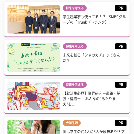
PR
将来を考える
学生起業家も使ってる！？ - SMBCグル
ープの「Trunk（トランク）...
PR
将来を考える
未来を創る「シャカカチ」ってなん
だ？
PR
将来を考える
【就活生必見】業界研究ー道路・舗
装・建設ー 「みんなの“あたりま
え”を...
PR
大学生活
実は学生の約4人に3人が経験あり!? ア