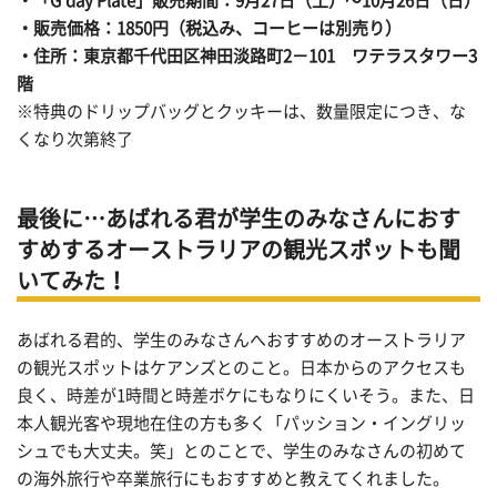
・「
G’day Plate
」販売期間：
9
月
27
日（土）～
10
月
26
日（日）
・販売価格：1850円（税込み、コーヒーは別売り）
・住所：東京都千代田区神田淡路町2－101 ワテラスタワー3
階
※特典のドリップバッグとクッキーは、数量限定につき、な
くなり次第終了
最後に…あばれる君が学生のみなさんにおす
すめするオーストラリアの観光スポットも聞
いてみた！
あばれる君的、学生のみなさんへおすすめのオーストラリア
の観光スポットはケアンズとのこと。日本からのアクセスも
良く、時差が1時間と時差ボケにもなりにくいそう。また、日
本人観光客や現地在住の方も多く「パッション・イングリッ
シュでも大丈夫。笑」とのことで、学生のみなさんの初めて
の海外旅行や卒業旅行にもおすすめと教えてくれました。