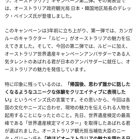
う、オーストラリア」キャンペーン第二弾。その発表会で
は、オーストラリア政府観光局 日本・韓国地区局長のデレッ
ク・べインズ氏が登壇しました。
このキャンペーンは
3
年前に立ち上がり、第一弾では、カンガ
ルーのキャラクター「ルビー」がオーストラリアの魅力を伝
えてきました。そして、今回の第二弾では、ルビーに加え、
オーストラリア世界遺産キャンペーンアンバサダーである人
気タレントのあばれる君が
日本のアンバサダーに就任し、オ
ーストラリアの魅力を発信しています。
特に印象に残っているのは、
「帰国後、思わず誰かに話した
くなるようなユニークな体験をクリエイティブに表現した
い」
というベインズ氏の言葉です。その思いから、今回は各
国の文化やニーズに合わせ、現地の魅力を伝えられる人物を
起用することになったとのこと。先日、世界遺産検定の最高
峰である「世界遺産検定マイスター」を取得したあばれる君
が選ばれました。オーストラリア観光担当補佐大臣のニー
タ・グリーン氏も
「彼ほどオーストラリアの魅力を語れる日