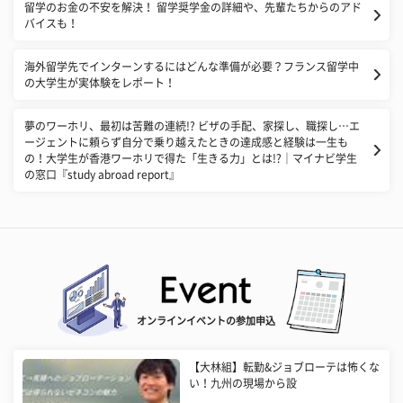
留学のお金の不安を解決！ 留学奨学金の詳細や、先輩たちからのアド
バイスも！
海外留学先でインターンするにはどんな準備が必要？フランス留学中
の大学生が実体験をレポート！
夢のワーホリ、最初は苦難の連続!? ビザの手配、家探し、職探し…エ
ージェントに頼らず自分で乗り越えたときの達成感と経験は一生も
の！大学生が香港ワーホリで得た「生きる力」とは!?｜マイナビ学生
の窓口『study abroad report』
オンラインイベントの参加申込
【大林組】転勤&ジョブローテは怖くな
い！九州の現場から設