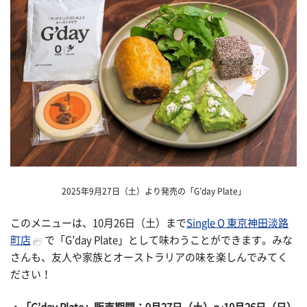
2025
年
9
月
27
日（土）より発売の「
G’day Plate
」
このメニューは、10月
26
日（土）まで
Single O 東京神田淡路
町店
で「
G’day Plate
」として味わうことができます。みな
さんも、友人や家族とオーストラリアの味を楽しんでみてく
ださい！