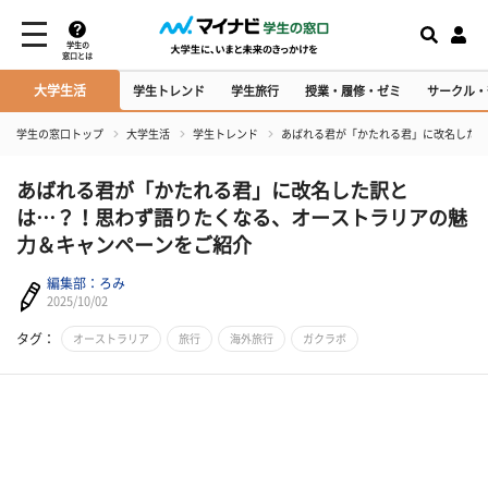
学生の
窓口とは
大学生活
学生トレンド
学生旅行
授業・履修・ゼミ
サークル・
学生の窓口トップ
大学生活
学生トレンド
あばれる君が「かたれる君」に改名した訳
あばれる君が「かたれる君」に改名した訳と
は…？！思わず語りたくなる、オーストラリアの魅
力＆キャンペーンをご紹介
編集部：ろみ
2025/10/02
タグ：
オーストラリア
旅行
海外旅行
ガクラボ