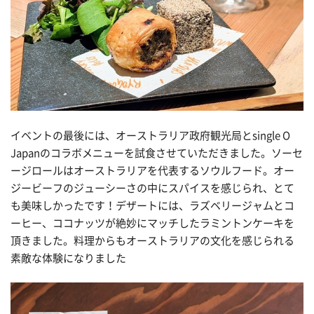
イベントの最後には、オーストラリア政府観光局と
single O
Japan
のコラボメニューを試食させていただきました。
ソーセ
ージロール
はオーストラリアを代表するソウルフード。オー
ジービーフのジューシーさの中にスパイスを感じられ、とて
も美味しかったです！デザートには、ラズベリージャムとコ
ーヒー、ココナッツが絶妙にマッチした
ラミントンケーキ
を
頂きました。料理からもオーストラリアの文化を感じられる
素敵な体験になりました