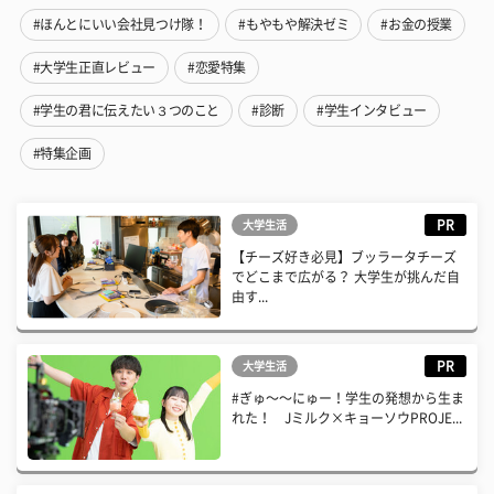
#ほんとにいい会社見つけ隊！
#もやもや解決ゼミ
#お金の授業
#大学生正直レビュー
#恋愛特集
#学生の君に伝えたい３つのこと
#診断
#学生インタビュー
#特集企画
PR
大学生活
【チーズ好き必見】ブッラータチーズ
でどこまで広がる？ 大学生が挑んだ自
由す...
PR
大学生活
#ぎゅ〜〜にゅー！学生の発想から生ま
れた！ Jミルク×キョーソウPROJE...