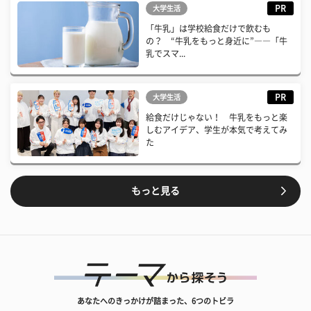
PR
大学生活
「牛乳」は学校給食だけで飲むも
の？ “牛乳をもっと身近に”――「牛
乳でスマ...
PR
大学生活
給食だけじゃない！ 牛乳をもっと楽
しむアイデア、学生が本気で考えてみ
た
もっと見る
あなたへのきっかけが詰まった、6つのトビラ