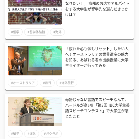
なりたい！」 京都のお店でアルバイト
をする大学生が留学先を選んだきっか
けは？
#留学
#留学体験談
#海外
「疲れた心も体もリセット」したい人
へ！オーストラリアの世界遺産の魅力
を知る、あばれる君の出前授業に大学
生ライターが行ってみた！
#オーストラリア
#旅行
#海外旅行
母語じゃない言語でスピーチなんて、
ハードルが高い⁉ 「第3回IIBC大学生英
語スピーチコンテスト」で大学生が感
じたこと
#留学
#海外
#ガクラボ