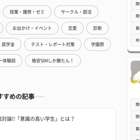
開
授業・履修・ゼミ
サークル・部活
開
お出かけ・イベント
恋愛
診断
募
申
奨学金
テスト・レポート対策
学園祭
ト体験談
格安SIMしか勝たん！
すすめの記事
開
開
底討論!!「意識の高い学生」とは？
募