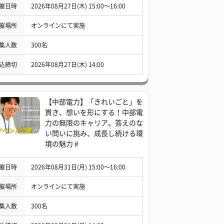
催日時
2026年08月27日(木) 15:00〜16:00
催場所
オンラインにて実施
集人数
300名
込締切
2026年08月27日(木) 14:00
【中部電力】「きれいごと」を
貫き、想いを形にする！中部電
力の無限のキャリア。答えのな
い問いに挑み、成長し続ける環
境の魅力 #
催日時
2026年08月31日(月) 15:00〜16:00
催場所
オンラインにて実施
集人数
300名