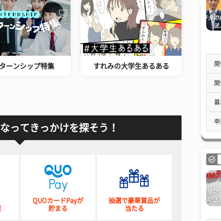
開
ターンシップ特集
すれみの大学生あるある
開
募
申
なってきっかけを探そう！
QUOカードPayが
抽選で豪華賞品が
催
貯まる
当たる