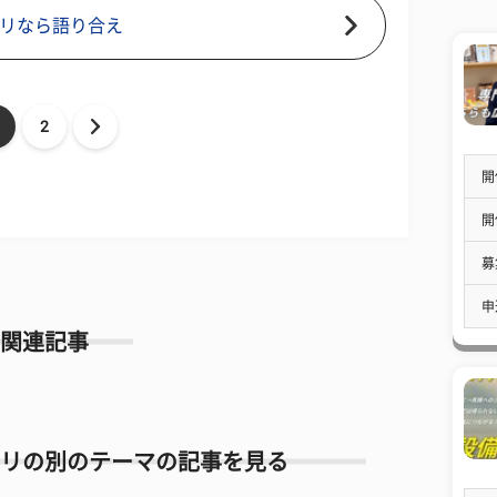
ムリなら語り合え
2
開
開
募
申
関連記事
リの別のテーマの記事を見る