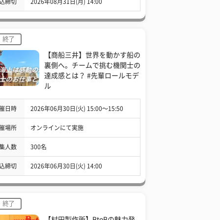
込締切
2026年08月31日(月) 14:00
終了
【商船三井】世界を動かす船の
裏側へ。チームで挑む機関士の
達成感とは？ #先輩ロールモデ
ル
催日時
2026年06月30日(火) 15:00〜15:50
催場所
オンラインにて実施
集人数
300名
込締切
2026年06月30日(火) 14:00
終了
【村田製作所】BtoBの魅力発