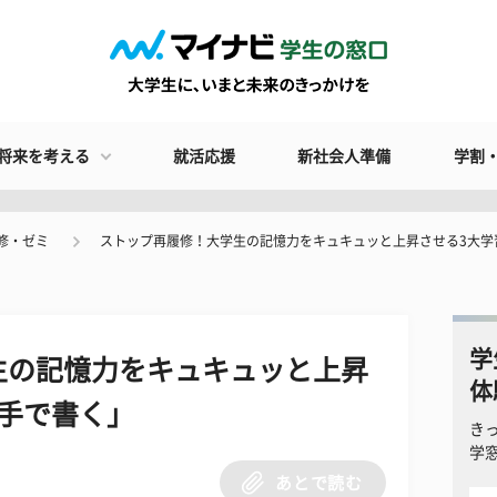
将来を考える
就活応援
新社会人準備
学割
修・ゼミ
ストップ再履修！大学生の記憶力をキュキュッと上昇させる3大学
学
生の記憶力をキュキュッと上昇
体
手で書く」
き
学
あとで読む