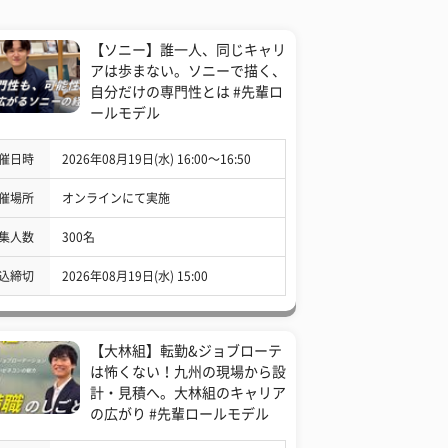
【ソニー】誰一人、同じキャリ
アは歩まない。ソニーで描く、
自分だけの専門性とは #先輩ロ
ールモデル
催日時
2026年08月19日(水) 16:00〜16:50
催場所
オンラインにて実施
集人数
300名
込締切
2026年08月19日(水) 15:00
【大林組】転勤&ジョブローテ
は怖くない！九州の現場から設
計・見積へ。大林組のキャリア
の広がり #先輩ロールモデル