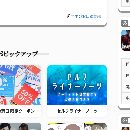
申
学生の窓口編集部
部ピックアップ
開
開
募
申
の窓口 限定クーポン
セルフライナーノーツ