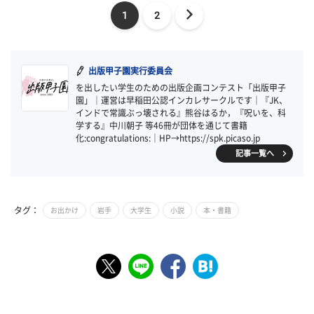
1
2
出版甲子園実行委員会
を出したい学生のための出版企画コンテスト「出版甲子
園」｜運営は早稲田公認インカレサークルです｜『JK、
インドで常識ぶっ壊される』熊谷はるか，『呪いを、科
学する』中川朝子 等46冊が団体を通じて書籍
化:congratulations:｜HP→https://spk.picaso.jp
記事一覧へ
タグ：
お出かけ
岩手
大学生
小説
本・書籍