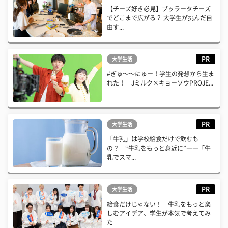
【チーズ好き必見】ブッラータチーズ
でどこまで広がる？ 大学生が挑んだ自
由す...
PR
大学生活
#ぎゅ〜〜にゅー！学生の発想から生ま
れた！ Jミルク×キョーソウPROJE...
PR
大学生活
「牛乳」は学校給食だけで飲むも
の？ “牛乳をもっと身近に”――「牛
乳でスマ...
PR
大学生活
給食だけじゃない！ 牛乳をもっと楽
しむアイデア、学生が本気で考えてみ
た