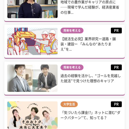
地域での農作業がキャリアの原点に
──現場で学んだ経験が、経済産業省
の仕事...
PR
将来を考える
【就活生必見】業界研究ー道路・舗
装・建設ー 「みんなの“あたりま
え”を...
PR
将来を考える
過去の経験を活かし、“ゴールを見越し
た就活”で見つけた理想のキャリア
PR
大学生活
「気づいたら課金!?」ネットに潜む“ダ
ークパターン”て、知ってる？