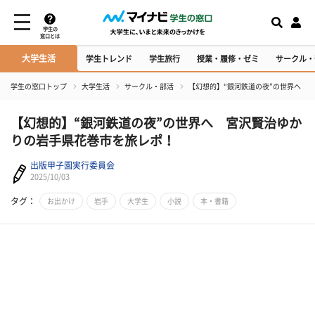
学生の
窓口とは
大学生活
学生トレンド
学生旅行
授業・履修・ゼミ
サークル・
学生の窓口トップ
大学生活
サークル・部活
【幻想的】“銀河鉄道の夜”の世界へ 
【幻想的】“銀河鉄道の夜”の世界へ 宮沢賢治ゆか
りの岩手県花巻市を旅レポ！
出版甲子園実行委員会
2025/10/03
タグ：
お出かけ
岩手
大学生
小説
本・書籍