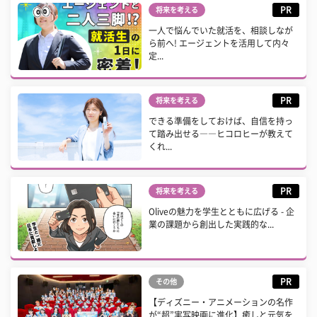
PR
将来を考える
一人で悩んでいた就活を、相談しなが
ら前へ! エージェントを活用して内々
定...
PR
将来を考える
できる準備をしておけば、自信を持っ
て踏み出せる――ヒコロヒーが教えて
くれ...
PR
将来を考える
Oliveの魅力を学生とともに広げる - 企
業の課題から創出した実践的な...
PR
その他
【ディズニー・アニメーションの名作
が“超”実写映画に進化】癒しと元気を