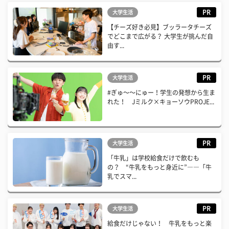
PR
大学生活
【チーズ好き必見】ブッラータチーズ
でどこまで広がる？ 大学生が挑んだ自
由す...
PR
大学生活
#ぎゅ〜〜にゅー！学生の発想から生ま
れた！ Jミルク×キョーソウPROJE...
PR
大学生活
「牛乳」は学校給食だけで飲むも
の？ “牛乳をもっと身近に”――「牛
乳でスマ...
PR
大学生活
給食だけじゃない！ 牛乳をもっと楽