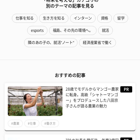
別のテーマの記事を見る
仕事を知る
生き方を知る
インターン
資格
留学
esports
福島、その先の環境へ。
就活
隣のあの子の、就活"ノート"
経済産業省で働く
おすすめの記事
28歳でモデルからマンゴー農家
PR
に転身。高級「シャトーマンゴ
ー」をプロデュースした八田京
子さんが語る農業の魅力
#農業
#仕事
#働き方