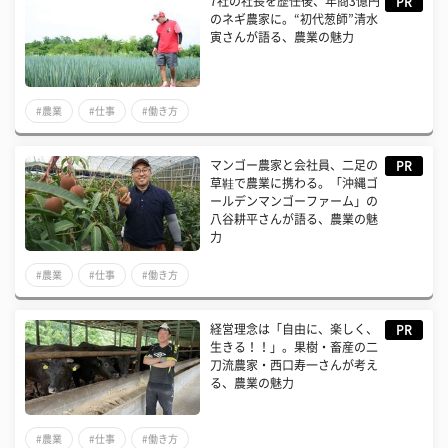
7社の社長を歴任後、年商3億円
PR
のネギ農家に。“初代葱師”清水
寅さんが語る、農業の魅力
#農業
#仕事
#働き方
マンゴー農家と会社員、二足の
PR
草鞋で農業に携わる。「沖縄ゴ
ールデンマンゴーファーム」の
八谷耕平さんが語る、農業の魅
力
#農業
#仕事
#働き方
経営理念は「自由に、楽しく、
PR
生きる！！」。果樹・畜産の二
刀流農家・西口寿一さんが考え
る、農業の魅力
#農業
#仕事
#働き方