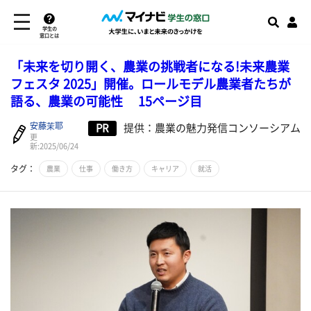
学生の
窓口とは
「未来を切り開く、農業の挑戦者になる!未来農業
フェスタ 2025」開催。ロールモデル農業者たちが
語る、農業の可能性 15ページ目
安藤茉耶
PR
提供：農業の魅力発信コンソーシアム
更
新:2025/06/24
タグ：
農業
仕事
働き方
キャリア
就活