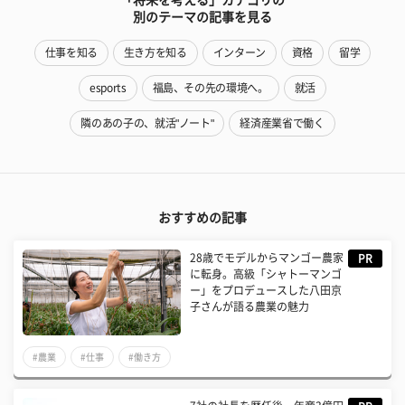
別のテーマの記事を見る
仕事を知る
生き方を知る
インターン
資格
留学
esports
福島、その先の環境へ。
就活
隣のあの子の、就活"ノート"
経済産業省で働く
おすすめの記事
28歳でモデルからマンゴー農家
PR
に転身。高級「シャトーマンゴ
ー」をプロデュースした八田京
子さんが語る農業の魅力
#農業
#仕事
#働き方