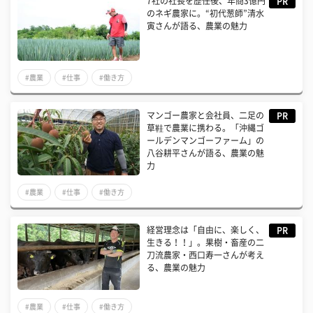
7社の社長を歴任後、年商3億円
PR
のネギ農家に。“初代葱師”清水
寅さんが語る、農業の魅力
#農業
#仕事
#働き方
マンゴー農家と会社員、二足の
PR
草鞋で農業に携わる。「沖縄ゴ
ールデンマンゴーファーム」の
八谷耕平さんが語る、農業の魅
力
#農業
#仕事
#働き方
経営理念は「自由に、楽しく、
PR
生きる！！」。果樹・畜産の二
刀流農家・西口寿一さんが考え
る、農業の魅力
#農業
#仕事
#働き方