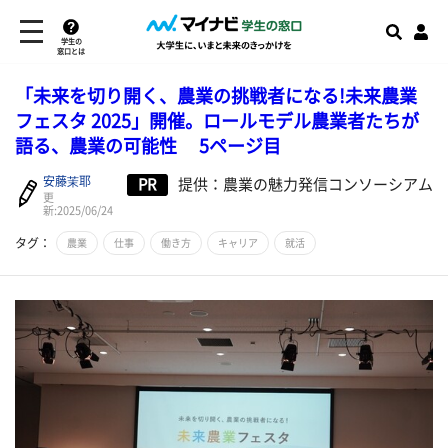
学生の
窓口とは
「未来を切り開く、農業の挑戦者になる!未来農業
フェスタ 2025」開催。ロールモデル農業者たちが
語る、農業の可能性 5ページ目
安藤茉耶
PR
提供：農業の魅力発信コンソーシアム
更
新:2025/06/24
タグ：
農業
仕事
働き方
キャリア
就活