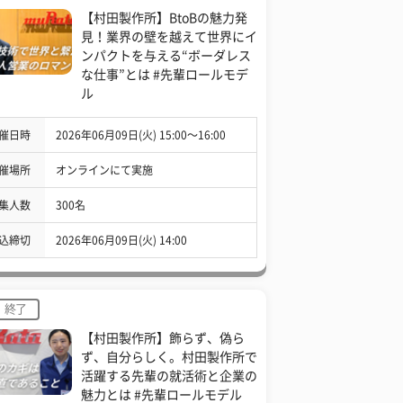
【村田製作所】BtoBの魅力発
見！業界の壁を越えて世界にイ
ンパクトを与える“ボーダレス
な仕事”とは #先輩ロールモデ
ル
催日時
2026年06月09日(火) 15:00〜16:00
催場所
オンラインにて実施
集人数
300名
込締切
2026年06月09日(火) 14:00
終了
【村田製作所】飾らず、偽ら
ず、自分らしく。村田製作所で
活躍する先輩の就活術と企業の
魅力とは #先輩ロールモデル