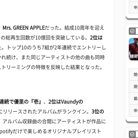
申
 GREEN APPLE
だった。結成10周年を迎え
yでの総再生回数が10億回を突破している。
2位は
。トップ10のうち7組が2年連続でエントリーし
かれ続け、また同じアーティストの他の曲も同時
ストリーミングの特徴を反映した結果となった。
開
開
募
連続で優里の『壱』
、
2位はVaundyの
申
前にリリースされたアルバムがランクイン。
3位の
、アルバム収録曲の合間にアーティストが作品に
otifyだけで楽しめるオリジナルプレイリスト