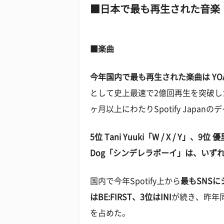
日本で最も再生された音楽
■楽曲
今年国内で最も再生された楽曲は YOA
として史上最速で2億回再生を突破したほ
ヶ月以上にわたりSpotify Japa
5位 Tani Yuuki「W / X / Y」
Dog「シンデレラボーイ」は、いずれ
国内で今年Spotify上から
最もSNSに
はBE:FIRST、3位はINI
が続き、昨年
を占めた。