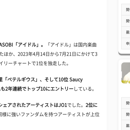
開
開
募
申
SOBI「アイドル」
。
「アイドル」は国内楽曲
か、2023年4月14日から7月21日にかけて3
nのデイリーチャートで1位を独走した。
、9位 優里「ベテルギウス」、そして10位 Saucy
も2年連続でトップ10にエントリー
している。
開
シェアされたアーティストはJO1
でした。
2位に
同様に強いファンダムを持つアーティストが上位
開
募