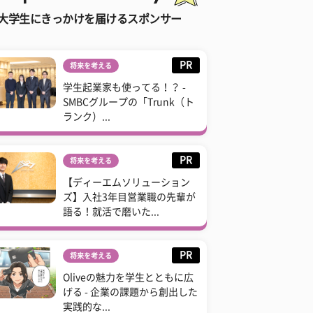
大学生にきっかけを届けるスポンサー
PR
将来を考える
学生起業家も使ってる！？ -
SMBCグループの「Trunk（ト
ランク）...
PR
将来を考える
【ディーエムソリューション
ズ】入社3年目営業職の先輩が
語る！就活で磨いた...
PR
将来を考える
Oliveの魅力を学生とともに広
げる - 企業の課題から創出した
実践的な...