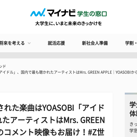
将来を考える
就活応援
新社会人準備
学割
ンド
アイドル」、国内で最も聴かれたアーティストはMrs. GREEN APPLE｜YOASOBI
学
された楽曲はYOASOBI「アイド
体
アーティストはMrs. GREEN
き
からのコメント映像もお届け！#Z世
学