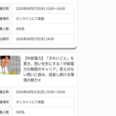
催日時
2026年08月27日(木) 15:00〜16:00
催場所
オンラインにて実施
集人数
300名
込締切
2026年08月27日(木) 14:00
【中部電力】「きれいごと」を
貫き、想いを形にする！中部電
力の無限のキャリア。答えのな
い問いに挑み、成長し続ける環
境の魅力 #
催日時
2026年08月31日(月) 15:00〜16:00
催場所
オンラインにて実施
集人数
300名