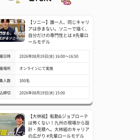
【ソニー】誰一人、同じキャリ
アは歩まない。ソニーで描く、
自分だけの専門性とは #先輩ロ
ールモデル
催日時
2026年08月19日(水) 16:00〜16:50
催場所
オンラインにて実施
集人数
300名
込締切
2026年08月19日(水) 15:00
【大林組】転勤&ジョブローテ
は怖くない！九州の現場から設
計・見積へ。大林組のキャリア
の広がり #先輩ロールモデル