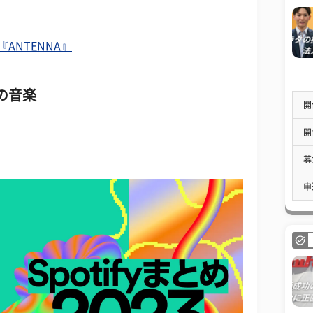
PLE『ANTENNA』
の音楽
開
開
募
申