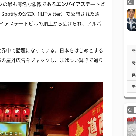
ヨークの最も有名な象徴である
エンパイアステートビ
。
Spotifyの公式X（旧Twitter）で公開された通
パイアステートビルの頂上から広げられ、アルバ
世界中で話題になっている。日本をはじめとする
開
都市の屋外広告をジャックし、まばゆい輝きで通り
開
募
申