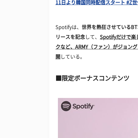
11日より韓国同時配信スタート #Z世代
Spotifyは、
世界を熱狂させている
B
リースを記念
して、
Spotifyだ
クなど、
ARMY（ファン）がジョン
開
している。
限定ボーナスコンテンツ