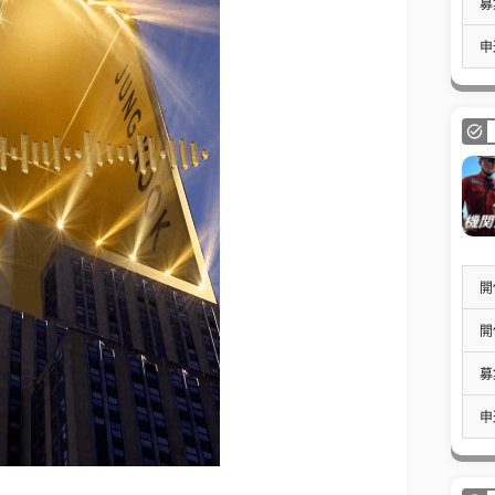
募
申
開
開
募
申