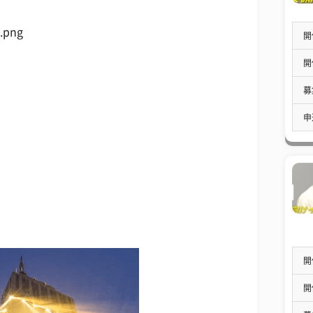
開
開
募
申
開
開