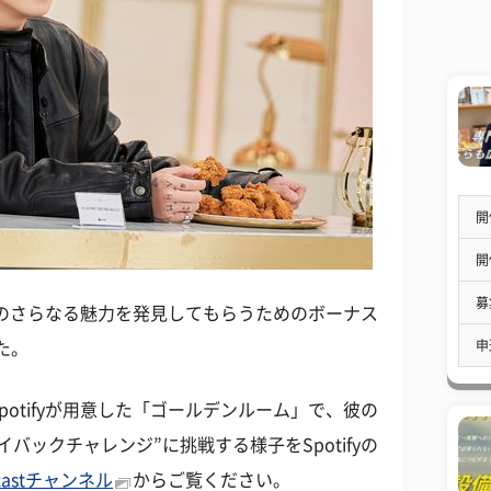
開
開
募
グクのさらなる魅力を発見してもらうためのボーナス
申
た。
otifyが用意した「ゴールデンルーム」で、彼の
バックチャレンジ”に挑戦する様子をSpotifyの
dcastチャンネル
からご覧ください。