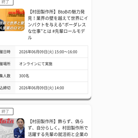
終了
【村田製作所】BtoBの魅力発
見！業界の壁を越えて世界にイ
ンパクトを与える“ボーダレス
な仕事”とは #先輩ロールモデ
ル
催日時
2026年06月09日(火) 15:00〜16:00
催場所
オンラインにて実施
集人数
300名
込締切
2026年06月09日(火) 14:00
終了
【村田製作所】飾らず、偽ら
ず、自分らしく。村田製作所で
活躍する先輩の就活術と企業の