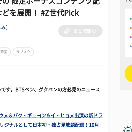
の 限定ボーナスコンテンツ配
を展開！ #Z世代Pick
ろみ）
あとで読む
韓国
サブスク
です。BTSペン、グクペンの方必見のニュース
チャウヌ＆パク・ギュヨン＆イ・ヒョヌ出演の新ドラ
オリジナルとして日本初・独占見放題配信！10月