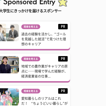
大学生にきっかけを届けるスポンサー
PR
将来を考える
過去の経験を活かし、“ゴール
を見越した就活”で見つけた理
想のキャリア
PR
将来を考える
地域での農作業がキャリアの原
点に──現場で学んだ経験が、
経済産業省の仕事...
PR
将来を考える
愛知暮らしのリアルはこれ
だ！ “ちょうどいい暮らし”が