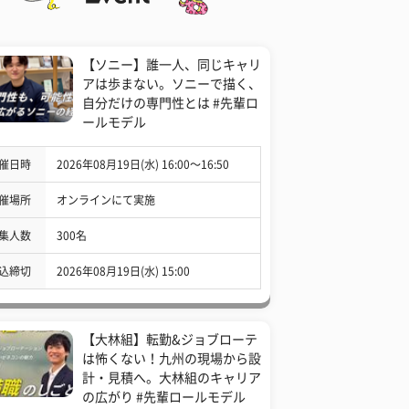
【ソニー】誰一人、同じキャリ
アは歩まない。ソニーで描く、
自分だけの専門性とは #先輩ロ
ールモデル
催日時
2026年08月19日(水) 16:00〜16:50
催場所
オンラインにて実施
集人数
300名
込締切
2026年08月19日(水) 15:00
【大林組】転勤&ジョブローテ
は怖くない！九州の現場から設
計・見積へ。大林組のキャリア
の広がり #先輩ロールモデル