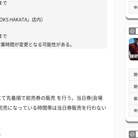
0まで
申
OKS HAKATA」店内）
0まで
営業時間が変更となる可能性がある。
開
開
て先着順で前売券の販売 を行う。当日券(会場
募
完売になっている時間帯は当日券販売を行わない
申
＞