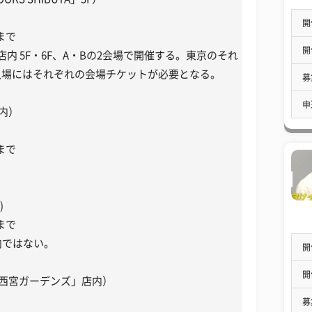
開
0まで
開
YA店内 5F・6F、A・Bの2会場で開催する。東京のそれ
入場にはそれぞれの会場チケットが必要となる。
募
申
店内）
0まで
）
)
0まで
」店内ではない。
開
開
阪急西宮ガーデンズ」店内）
募