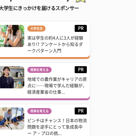
大学生にきっかけを届けるスポンサー
PR
大学生活
実は学生の約4人に3人が経験
あり!? アンケートから知るダ
ークパターン入門
PR
将来を考える
地域での農作業がキャリアの原
点に──現場で学んだ経験が、
経済産業省の仕事...
PR
将来を考える
ピンチはチャンス！日本の物流
問題を逆手にとって急成長中
ー ア・プロの挑...