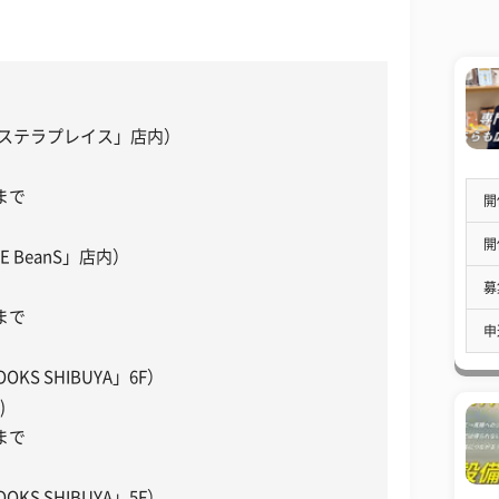
札幌ステラプレイス」店内）
0まで
開
開
E BeanS」店内）
募
0まで
申
OKS SHIBUYA」6F）
)
0まで
OKS SHIBUYA」5F）