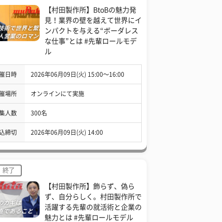
【村田製作所】BtoBの魅力発
見！業界の壁を越えて世界にイ
ンパクトを与える“ボーダレス
な仕事”とは #先輩ロールモデ
ル
催日時
2026年06月09日(火) 15:00〜16:00
催場所
オンラインにて実施
集人数
300名
込締切
2026年06月09日(火) 14:00
終了
【村田製作所】飾らず、偽ら
ず、自分らしく。村田製作所で
活躍する先輩の就活術と企業の
魅力とは #先輩ロールモデル