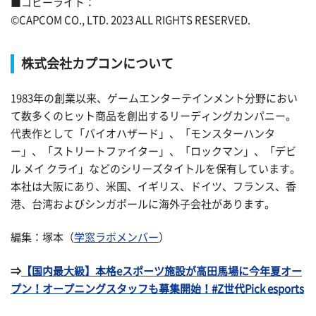
■コピーライト：
©CAPCOM CO., LTD. 2023 ALL RIGHTS RESERVED.
株式会社カプコンについて
1983年の創業以来、ゲームエンタ－テインメント分野におい
て数多くのヒット商品を創出するリーディングカンパニー。
代表作として「バイオハザード」、「モンスターハンタ
ー」、「ストリートファイター」、「ロックマン」、「デビ
ル メイ クライ」などのシリーズタイトルを保有しています。
本社は大阪にあり、米国、イギリス、ドイツ、フランス、香
港、台湾およびシンガポールに海外子会社があります。
編集：塚本（
学窓ラボメンバー
）
⇒
【国内最大級】本格eスポーツ施設が高田馬場に今年夏オー
プン！オープニングスタッフも募集開始！#Z世代Pick esports