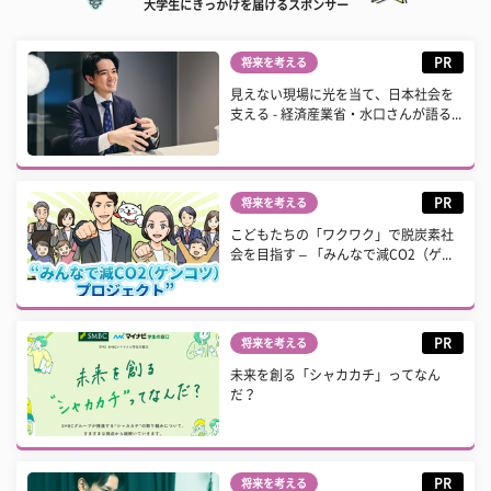
大学生にきっかけを届けるスポンサー
PR
将来を考える
見えない現場に光を当て、日本社会を
支える - 経済産業省・水口さんが語る...
PR
将来を考える
こどもたちの「ワクワク」で脱炭素社
会を目指す – 「みんなで減CO2（ゲ...
PR
将来を考える
未来を創る「シャカカチ」ってなん
だ？
PR
将来を考える