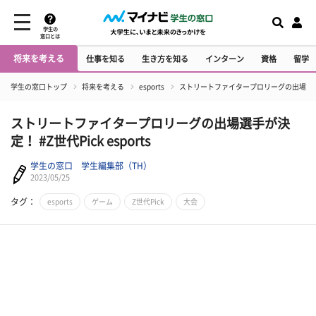
学生の
窓口とは
将来を考える
仕事を知る
生き方を知る
インターン
資格
留学
学生の窓口トップ
将来を考える
esports
ストリートファイタープロリーグの出場選手が決定
ストリートファイタープロリーグの出場選手が決
定！ #Z世代Pick esports
学生の窓口 学生編集部（TH）
2023/05/25
タグ：
esports
ゲーム
Z世代Pick
大会