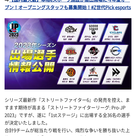
プン！オープニングスタッフも募集開始！#Z世代Pick esports
シリーズ最新作『ストリートファイター6』の発売を控え、ま
すます期待が高まる「ストリートファイターリーグ: Pro-JP
2023」ですが、遂に「1stステージ」に出場する全36名の選手
が決定いたしました。
合計9チームが総当たり戦を行い、熾烈な争いを勝ち抜いた上