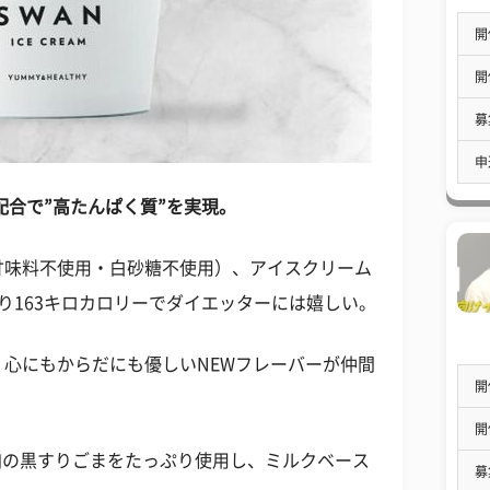
開
開
募
申
配合で”高たんぱく質”を実現。
甘味料不使用・白砂糖不使用）、アイスクリーム
り163キロカロリーでダイエッターには嬉しい。
心にもからだにも優しいNEWフレーバーが仲間
開
開
加の黒すりごまをたっぷり使用し、ミルクベース
募