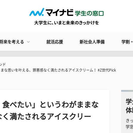
将来を考える
就活応援
新社会人準備
学割
ンド
な思いを叶える、罪悪感なく満たされるアイスクリーム！ #Z世代Pick
学
、食べたい」というわがままな
体
なく満たされるアイスクリー
き
学