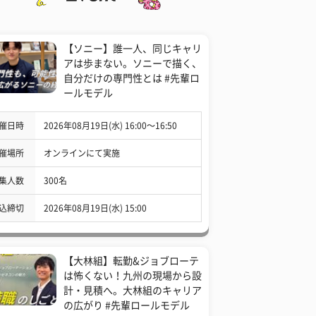
【ソニー】誰一人、同じキャリ
アは歩まない。ソニーで描く、
自分だけの専門性とは #先輩ロ
ールモデル
催日時
2026年08月19日(水) 16:00〜16:50
催場所
オンラインにて実施
集人数
300名
込締切
2026年08月19日(水) 15:00
【大林組】転勤&ジョブローテ
は怖くない！九州の現場から設
計・見積へ。大林組のキャリア
の広がり #先輩ロールモデル