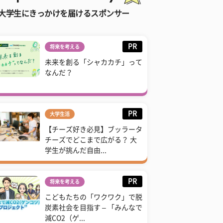
大学生にきっかけを届けるスポンサー
PR
将来を考える
未来を創る「シャカカチ」って
なんだ？
PR
大学生活
【チーズ好き必見】ブッラータ
チーズでどこまで広がる？ 大
学生が挑んだ自由...
PR
将来を考える
こどもたちの「ワクワク」で脱
炭素社会を目指す – 「みんなで
減CO2（ゲ...