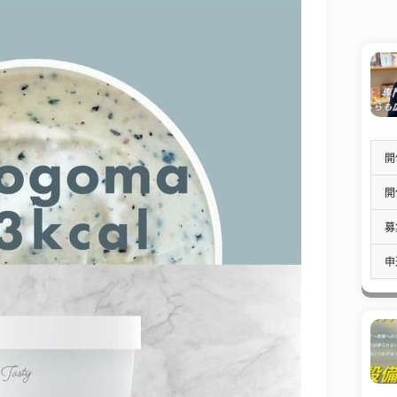
開
開
募
申