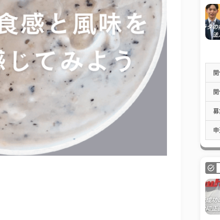
開
開
募
申