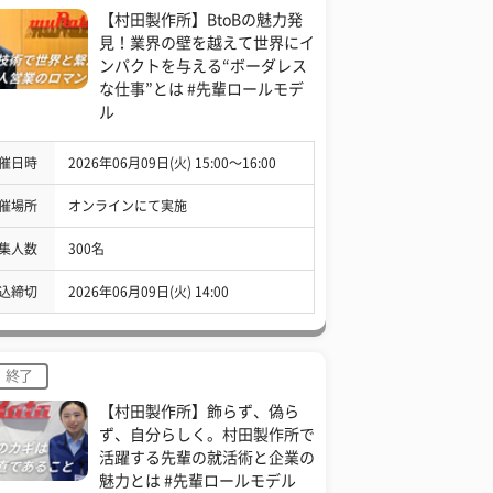
【村田製作所】BtoBの魅力発
見！業界の壁を越えて世界にイ
ンパクトを与える“ボーダレス
な仕事”とは #先輩ロールモデ
ル
催日時
2026年06月09日(火) 15:00〜16:00
催場所
オンラインにて実施
集人数
300名
込締切
2026年06月09日(火) 14:00
終了
【村田製作所】飾らず、偽ら
ず、自分らしく。村田製作所で
活躍する先輩の就活術と企業の
魅力とは #先輩ロールモデル