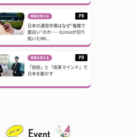
PR
将来を考える
日本の通信市場はなぜ“複雑で
面白い”のか──IIJmioが切り
拓いたMV...
PR
将来を考える
「技術」と「改革マインド」で
日本を動かす