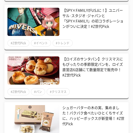
【SPY×FAMILYがUSJに！】ユニバー
サル･スタジオ･ジャパンと
「SPY×FAMILY」の初コラボレーショ
ンがついに決定！#Z世代Pick
#Z世代Pick
#イベント
#トレンド
【ロイズのサンタパン】クリスマスに
もぴったりの季節限定パンを、ロイズ
直営店6店舗にて数量限定で販売中！
#Z世代Pick
#Z世代Pick
#パン
#クリスマス
シュガーバターの木の実、集めまし
た！パクパク食べたいひとくちサイズ
に、ハッピーボックスが新登場！ #Z世
代Pick