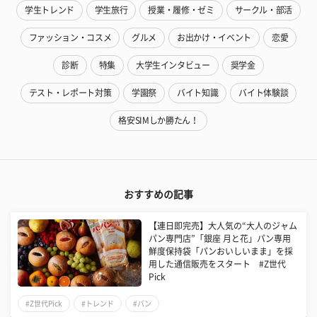
学生トレンド
学生旅行
授業・履修・ゼミ
サークル・部活
ファッション・コスメ
グルメ
お出かけ・イベント
恋愛
診断
特集
大学生インタビュー
奨学金
テスト・レポート対策
学園祭
バイト知識
バイト体験談
格安SIMしか勝たん！
おすすめの記事
【連日即完売】大人気の“大人のジャム
パン専門店”「銀座 月と花」パン専用
鮮度保持袋「パンおいしいまま」を採
用した通信販売をスタート #Z世代
Pick
#Z世代Pick
#トレンド
#パン