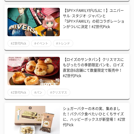
【SPY×FAMILYがUSJに！】ユニバー
サル･スタジオ･ジャパンと
「SPY×FAMILY」の初コラボレーショ
ンがついに決定！#Z世代Pick
#Z世代Pick
#イベント
#トレンド
【ロイズのサンタパン】クリスマスに
もぴったりの季節限定パンを、ロイズ
直営店6店舗にて数量限定で販売中！
#Z世代Pick
#Z世代Pick
#パン
#クリスマス
シュガーバターの木の実、集めまし
た！パクパク食べたいひとくちサイズ
に、ハッピーボックスが新登場！ #Z世
代Pick