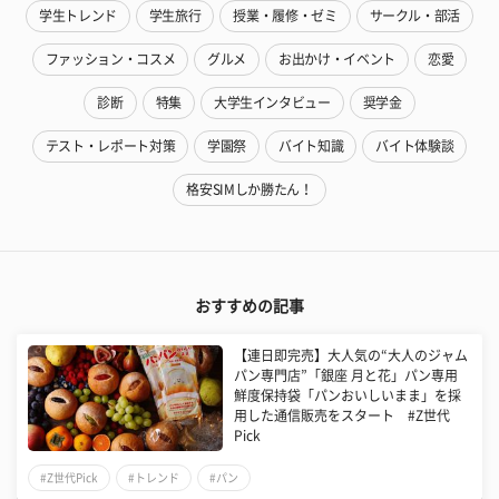
学生トレンド
学生旅行
授業・履修・ゼミ
サークル・部活
ファッション・コスメ
グルメ
お出かけ・イベント
恋愛
診断
特集
大学生インタビュー
奨学金
テスト・レポート対策
学園祭
バイト知識
バイト体験談
格安SIMしか勝たん！
おすすめの記事
【連日即完売】大人気の“大人のジャム
パン専門店”「銀座 月と花」パン専用
鮮度保持袋「パンおいしいまま」を採
用した通信販売をスタート #Z世代
Pick
#Z世代Pick
#トレンド
#パン