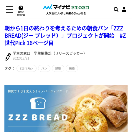
学生の
窓口とは
朝から1日の終わりを考えるための朝食パン「ZZZ
BREAD(ジー ブレッド）」プロジェクトが開始 #Z
世代Pick 16ページ目
学生の窓口 学生編集部（リリースピッカー）
2022/12/21
タグ：
Z世代Pick
パン
健康
栄養