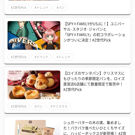
#Z世代Pick
#トレンド
#パン
【SPY×FAMILYがUSJに！】ユニバー
サル･スタジオ･ジャパンと
「SPY×FAMILY」の初コラボレーショ
ンがついに決定！#Z世代Pick
#Z世代Pick
#イベント
#トレンド
【ロイズのサンタパン】クリスマスに
もぴったりの季節限定パンを、ロイズ
直営店6店舗にて数量限定で販売中！
#Z世代Pick
#Z世代Pick
#パン
#クリスマス
シュガーバターの木の実、集めまし
た！パクパク食べたいひとくちサイズ
に、ハッピーボックスが新登場！ #Z世