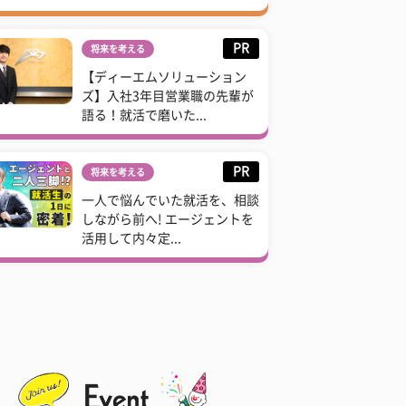
PR
将来を考える
【ディーエムソリューション
ズ】入社3年目営業職の先輩が
語る！就活で磨いた...
PR
将来を考える
一人で悩んでいた就活を、相談
しながら前へ! エージェントを
活用して内々定...