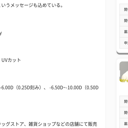
というメッセージも込めている。
開
開
募
y
申
mm UVカット
.00D（0.25D刻み）、 -6.50D~-10.00D（0.50D
開
開
ラッグストア、雑貨ショップなどの店舗にて販売
募