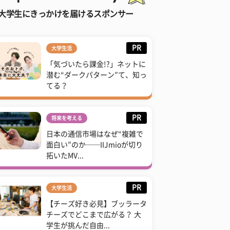
大学生にきっかけを届けるスポンサー
PR
大学生活
「気づいたら課金!?」ネットに
潜む“ダークパターン”て、知っ
てる？
PR
将来を考える
日本の通信市場はなぜ“複雑で
面白い”のか──IIJmioが切り
拓いたMV...
PR
大学生活
【チーズ好き必見】ブッラータ
チーズでどこまで広がる？ 大
学生が挑んだ自由...