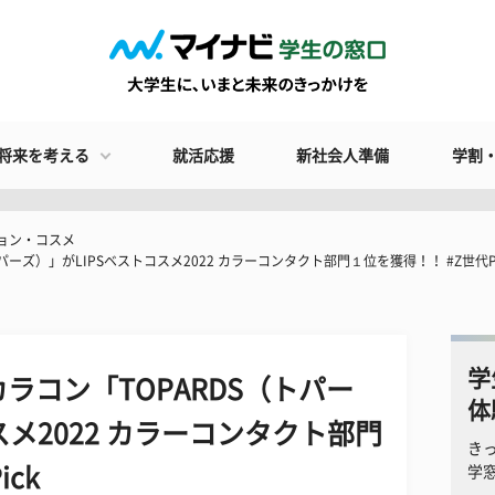
将来を考える
就活応援
新社会人準備
学割
ョン・コスメ
ーズ）」がLIPSベストコスメ2022 カラーコンタクト部門１位を獲得！！ #Z世代Pi
学
ラコン「TOPARDS（トパー
体
スメ2022 カラーコンタクト部門
き
ck
学