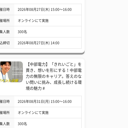
催日時
2026年08月27日(木) 15:00〜16:00
催場所
オンラインにて実施
集人数
300名
込締切
2026年08月27日(木) 14:00
【中部電力】「きれいごと」を
貫き、想いを形にする！中部電
力の無限のキャリア。答えのな
い問いに挑み、成長し続ける環
境の魅力 #
催日時
2026年08月31日(月) 15:00〜16:00
催場所
オンラインにて実施
集人数
300名