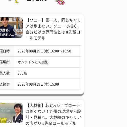
【ソニー】誰一人、同じキャリ
アは歩まない。ソニーで描く、
自分だけの専門性とは #先輩ロ
ールモデル
催日時
2026年08月19日(水) 16:00〜16:50
催場所
オンラインにて実施
集人数
300名
込締切
2026年08月19日(水) 15:00
【大林組】転勤&ジョブローテ
は怖くない！九州の現場から設
計・見積へ。大林組のキャリア
の広がり #先輩ロールモデル