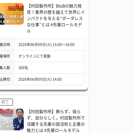
【村田製作所】BtoBの魅力発
見！業界の壁を越えて世界にイ
ンパクトを与える“ボーダレス
な仕事”とは #先輩ロールモデ
ル
催日時
2026年06月09日(火) 15:00〜16:00
催場所
オンラインにて実施
集人数
300名
込締切
2026年06月09日(火) 14:00
終了
【村田製作所】飾らず、偽ら
ず、自分らしく。村田製作所で
活躍する先輩の就活術と企業の
魅力とは #先輩ロールモデル