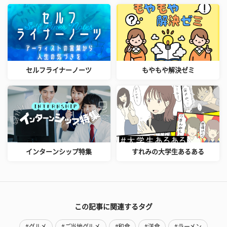
セルフライナーノーツ
もやもや解決ゼミ
インターンシップ特集
すれみの大学生あるある
この記事に関連するタグ
#グルメ
#ご当地グルメ
#和食
#洋食
#ラーメン