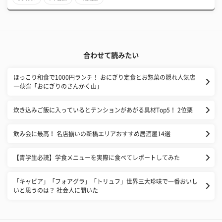
合わせて読みたい
ほっこり和食で1000円ランチ！ おにぎり定食とお惣菜の隠れ人気店
―荻窪「おにぎりのさんかく山」
炊き込みご飯に入っているとテンションがあがる具材Top5！ 2位栗
飲み会に最高！ 名店揃いの新橋エリアおすすめ居酒屋14選
【青学生必読】学食メニューを実際に食べてレポートしてみた
「キャビア」「フォアグラ」「トリュフ」世界三大珍味で一番おいし
いと思うのは？ 社会人に聞いた