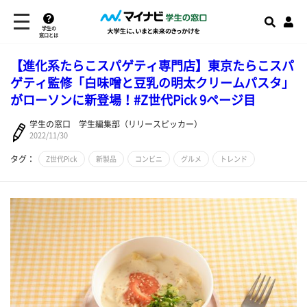
学生の
窓口とは
【進化系たらこスパゲティ専門店】東京たらこスパ
ゲティ監修「白味噌と豆乳の明太クリームパスタ」
がローソンに新登場！#Z世代Pick 9ページ目
学生の窓口 学生編集部（リリースピッカー）
2022/11/30
タグ：
Z世代Pick
新製品
コンビニ
グルメ
トレンド