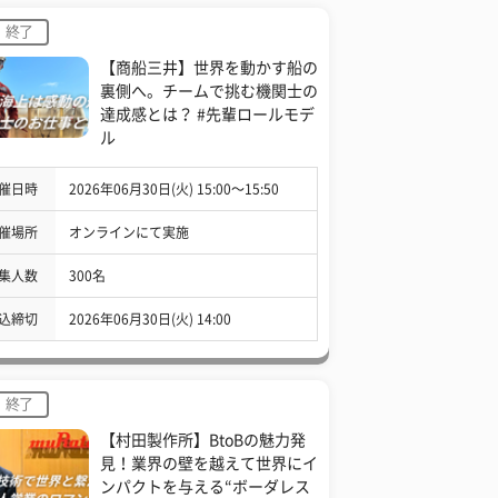
終了
【商船三井】世界を動かす船の
裏側へ。チームで挑む機関士の
達成感とは？ #先輩ロールモデ
ル
催日時
2026年06月30日(火) 15:00〜15:50
催場所
オンラインにて実施
集人数
300名
込締切
2026年06月30日(火) 14:00
終了
【村田製作所】BtoBの魅力発
見！業界の壁を越えて世界にイ
ンパクトを与える“ボーダレス