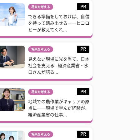
PR
将来を考える
できる準備をしておけば、自信
を持って踏み出せる――ヒコロ
ヒーが教えてくれ...
PR
将来を考える
見えない現場に光を当て、日本
社会を支える - 経済産業省・水
口さんが語る...
PR
将来を考える
地域での農作業がキャリアの原
点に──現場で学んだ経験が、
経済産業省の仕事...
PR
将来を考える