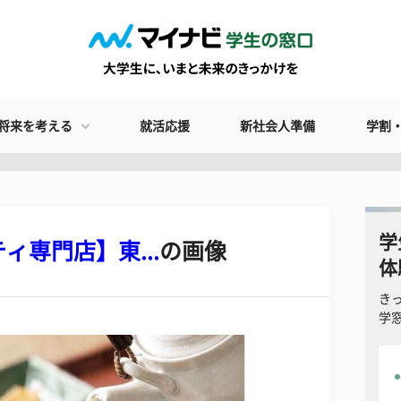
将来を考える
就活応援
新社会人準備
学割
学
専門店】東...
の画像
体
き
学