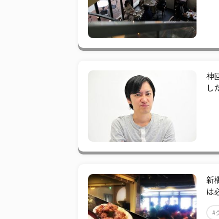
神
し
新
は
#