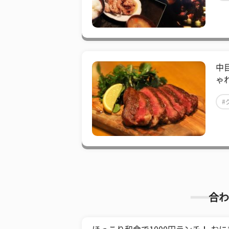
中
ゃ
#
合わ