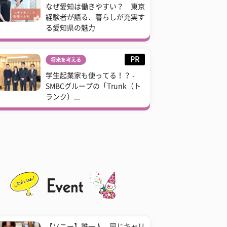
なぜ愛知は働きやすい？ 東京
経験者が語る、暮らしが充実す
る愛知県の魅力
PR
将来を考える
学生起業家も使ってる！？ -
SMBCグループの「Trunk（ト
ランク）...
【ソニー】誰一人、同じキャリ