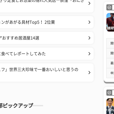
おにぎり定食とお惣菜の隠れ人気店―荻窪「おにぎ
があがる具材Top5！ 2位栗
アおすすめ居酒屋14選
開
開
に食べてレポートしてみた
募
ュフ」世界三大珍味で一番おいしいと思うの
申
部ピックアップ