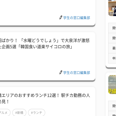
学生の窓口編集部
開
開
回ばかり！ 「水曜どうでしょう」で大泉洋が激怒
た企画5選「韓国食い道楽サイコロの旅」
募
申
学生の窓口編集部
橋エリアのおすすめランチ12選！ 駅チカ勤務の人
必見！
開
グルメ
#新橋
#ランチ
開