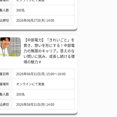
集人数
300名
込締切
2026年08月27日(木) 14:00
【中部電力】「きれいごと」を
貫き、想いを形にする！中部電
力の無限のキャリア。答えのな
い問いに挑み、成長し続ける環
境の魅力 #
催日時
2026年08月31日(月) 15:00〜16:00
催場所
オンラインにて実施
集人数
300名
込締切
2026年08月31日(月) 14:00