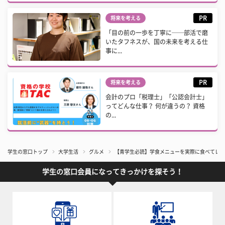
PR
将来を考える
「目の前の一歩を丁寧に──部活で磨
いたタフネスが、国の未来を考える仕
事に...
PR
将来を考える
会計のプロ「税理士」「公認会計士」
ってどんな仕事？ 何が違うの？ 資格
の...
学生の窓口トップ
大学生活
グルメ
【青学生必読】学食メニューを実際に食べてレポ
学生の窓口会員になってきっかけを探そう！