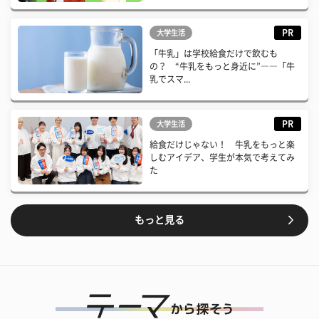
PR
大学生活
「牛乳」は学校給食だけで飲むも
の？ “牛乳をもっと身近に”――「牛
乳でスマ...
PR
大学生活
給食だけじゃない！ 牛乳をもっと楽
しむアイデア、学生が本気で考えてみ
た
もっと見る