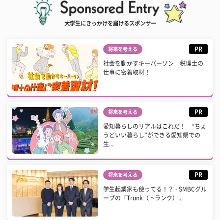
大学生にきっかけを届けるスポンサー
PR
将来を考える
社会を動かすキーパーソン 税理士の
仕事に密着取材！
PR
将来を考える
愛知暮らしのリアルはこれだ！ “ちょ
うどいい暮らし”ができる愛知県での
生...
PR
将来を考える
学生起業家も使ってる！？ - SMBCグル
ープの「Trunk（トランク）...