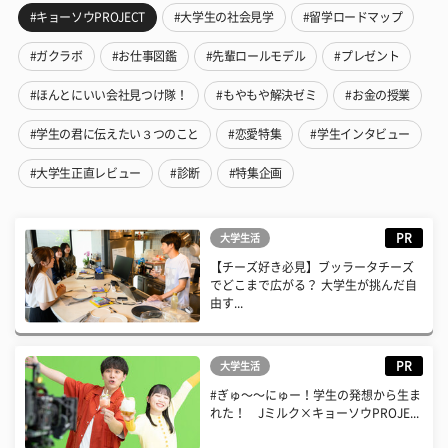
#キョーソウPROJECT
#大学生の社会見学
#留学ロードマップ
#ガクラボ
#お仕事図鑑
#先輩ロールモデル
#プレゼント
#ほんとにいい会社見つけ隊！
#もやもや解決ゼミ
#お金の授業
#学生の君に伝えたい３つのこと
#恋愛特集
#学生インタビュー
#大学生正直レビュー
#診断
#特集企画
PR
大学生活
【チーズ好き必見】ブッラータチーズ
でどこまで広がる？ 大学生が挑んだ自
由す...
PR
大学生活
#ぎゅ〜〜にゅー！学生の発想から生ま
れた！ Jミルク×キョーソウPROJE...