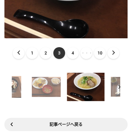
1
2
3
4
・・・
10
記事ページへ戻る