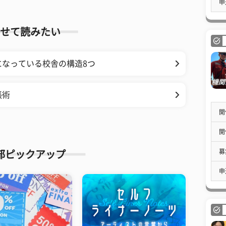
申
せて読みたい
なっている校舎の構造8つ
帳術
開
開
募
部ピックアップ
申