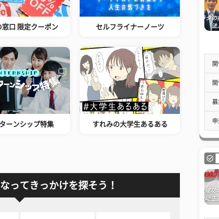
の窓口 限定クーポン
セルフライナーノーツ
開
開
募
申
ターンシップ特集
すれみの大学生あるある
なってきっかけを探そう！