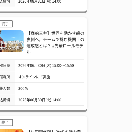
込締切
2026年08月31日(月) 14:00
終了
【商船三井】世界を動かす船の
裏側へ。チームで挑む機関士の
達成感とは？ #先輩ロールモデ
ル
催日時
2026年06月30日(火) 15:00〜15:50
催場所
オンラインにて実施
集人数
300名
込締切
2026年06月30日(火) 14:00
終了
【村田製作所】BtoBの魅力発