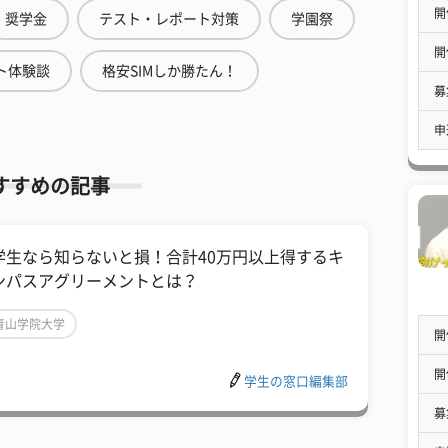
開
奨学金
テスト・レポート対策
学園祭
開
ト体験談
格安SIMしか勝たん！
募
申
すすめの記事
学生なら知らないと損！合計40万円以上得するキ
ンパスアグリーメントとは？
青山学院大学
開
開
学生の窓口編集部
募