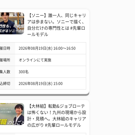
【ソニー】誰一人、同じキャリ
アは歩まない。ソニーで描く、
自分だけの専門性とは #先輩ロ
ールモデル
催日時
2026年08月19日(水) 16:00〜16:50
催場所
オンラインにて実施
集人数
300名
込締切
2026年08月19日(水) 15:00
【大林組】転勤&ジョブローテ
は怖くない！九州の現場から設
計・見積へ。大林組のキャリア
の広がり #先輩ロールモデル