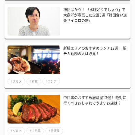
神回ばかり！ 「水曜どうでしょう」で
大泉洋が激怒した企画5選「韓国食い道
楽サイコロの旅」
新橋エリアのおすすめランチ12選！ 駅
チカ勤務の人は必見！
#グルメ
#新橋
#ランチ
中目黒のおすすめ居酒屋13選！ 絶対に
行くべきおしゃれでうまいお店は？
#グルメ
#中目黒
#居酒屋