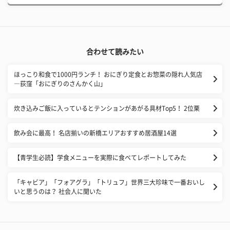
合わせて読みたい
ほっこり和食で1000円ランチ！ おにぎり定食とお惣菜の隠れ人気店
―荻窪「おにぎりのさんかく山」
炊き込みご飯に入っているとテンションがあがる具材Top5！ 2位栗
飲み会に最高！ 名店揃いの新橋エリアおすすめ居酒屋14選
【青学生必読】学食メニューを実際に食べてレポートしてみた
「キャビア」「フォアグラ」「トリュフ」世界三大珍味で一番おいし
いと思うのは？ 社会人に聞いた