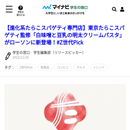
学生の
窓口とは
【進化系たらこスパゲティ専門店】東京たらこスパ
ゲティ監修「白味噌と豆乳の明太クリームパスタ」
がローソンに新登場！#Z世代Pick
学生の窓口 学生編集部（リリースピッカー）
2022/11/30
タグ：
Z世代Pick
新製品
コンビニ
グルメ
トレンド