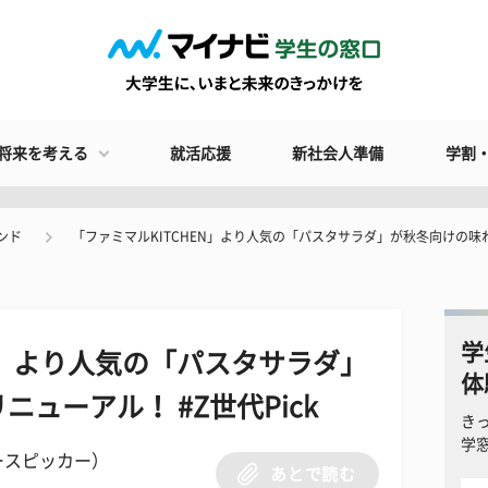
将来を考える
就活応援
新社会人準備
学割
ンド
「ファミマルKITCHEN」より人気の「パスタサラダ」が秋冬向けの味わい
学
EN」より人気の「パスタサラダ」
体
ューアル！ #Z世代Pick
き
学
ースピッカー）
あとで読む