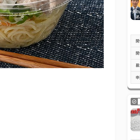
開
開
募
申