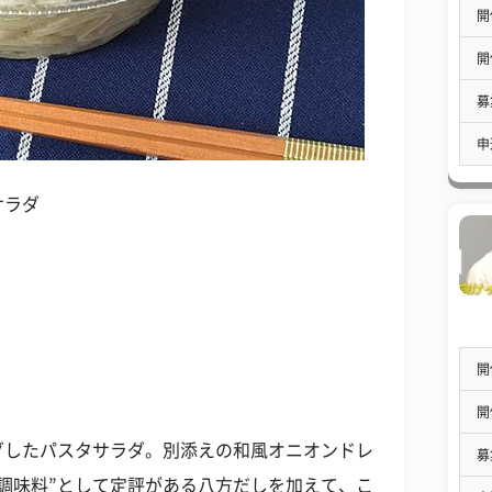
開
開
募
申
サラダ
開
開
グしたパスタサラダ。別添えの和風オニオンドレ
募
調味料”として定評がある八方だしを加えて、こ