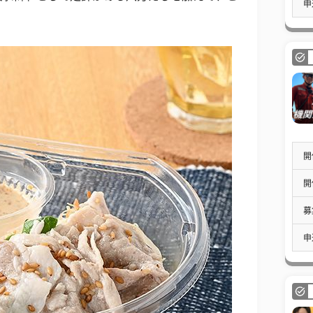
申
開
開
募
申