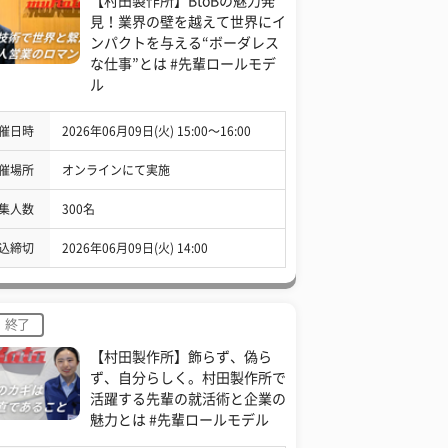
【村田製作所】BtoBの魅力発
見！業界の壁を越えて世界にイ
ンパクトを与える“ボーダレス
な仕事”とは #先輩ロールモデ
ル
催日時
2026年06月09日(火) 15:00〜16:00
催場所
オンラインにて実施
集人数
300名
込締切
2026年06月09日(火) 14:00
終了
【村田製作所】飾らず、偽ら
ず、自分らしく。村田製作所で
活躍する先輩の就活術と企業の
魅力とは #先輩ロールモデル