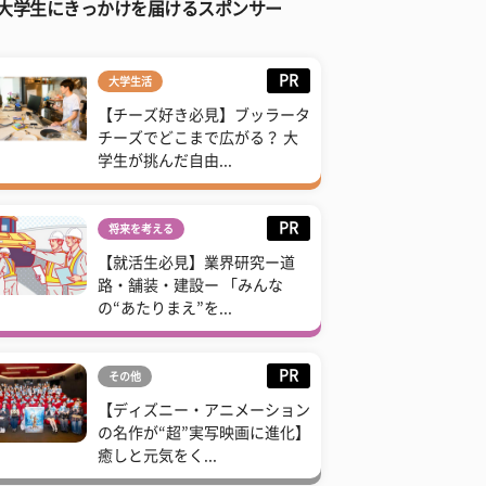
大学生にきっかけを届けるスポンサー
PR
大学生活
【チーズ好き必見】ブッラータ
チーズでどこまで広がる？ 大
学生が挑んだ自由...
PR
将来を考える
【就活生必見】業界研究ー道
路・舗装・建設ー 「みんな
の“あたりまえ”を...
PR
その他
【ディズニー・アニメーション
の名作が“超”実写映画に進化】
癒しと元気をく...