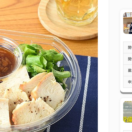
開
開
募
申