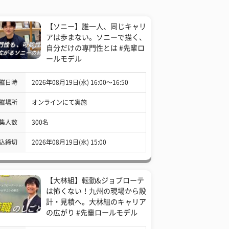
【ソニー】誰一人、同じキャリ
アは歩まない。ソニーで描く、
自分だけの専門性とは #先輩ロ
ールモデル
催日時
2026年08月19日(水) 16:00〜16:50
催場所
オンラインにて実施
集人数
300名
込締切
2026年08月19日(水) 15:00
【大林組】転勤&ジョブローテ
は怖くない！九州の現場から設
計・見積へ。大林組のキャリア
の広がり #先輩ロールモデル