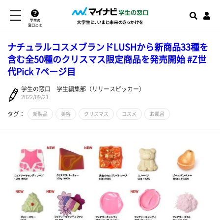
学生の
窓口とは
ナチュラルコスメブランドLUSHから新商品33種を
含む全50種のクリスマス限定商品を発売開始 #Z世
代Pick 7ページ目
学生の窓口 学生編集部（リリースピッカー）
2022/09/21
タグ：
新製品
美容
クリスマス
コスメ
お風呂