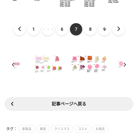
1
・・・
6
7
8
9
記事ページへ戻る
タグ：
新製品
美容
クリスマス
コスメ
お風呂