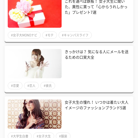
これを選べば鉄板！ 女子大生に聞い
た、異性に貰って「心からうれしかっ
た」プレゼント7選
#女子大MONOナビ
#モテ
#キャンパスライフ
きっかけは？ 気になる人にメールを送
るための口実大全
#恋愛
#恋人
#彼氏
女子大生の憧れ！ いつかは着たい大人
イメージのファッションブランド5選
#大学生白書
#女子大生
#服装