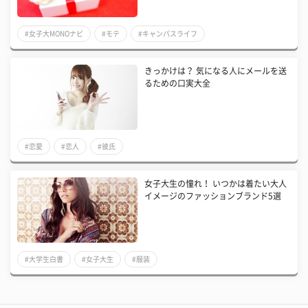
#女子大MONOナビ
#モテ
#キャンパスライフ
きっかけは？ 気になる人にメールを送
るための口実大全
#恋愛
#恋人
#彼氏
女子大生の憧れ！ いつかは着たい大人
イメージのファッションブランド5選
#大学生白書
#女子大生
#服装