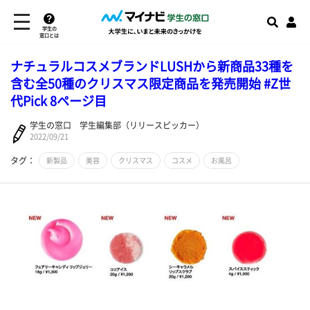
学生の
窓口とは
ナチュラルコスメブランドLUSHから新商品33種を
含む全50種のクリスマス限定商品を発売開始 #Z世
代Pick 8ページ目
学生の窓口 学生編集部（リリースピッカー）
2022/09/21
タグ：
新製品
美容
クリスマス
コスメ
お風呂