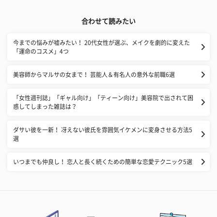
合わせて読みたい
今までの悩みが嘘みたい！ 20代女性が選ぶ、メイクを劇的に変えた
「運命のコスメ」4つ
美容師からマルサの女まで！ 芸能人＆有名人の意外な前職6選
​「女性週刊誌」「ギャル向け」「ティーン向け」美容院で出されて困
惑してしまった雑誌は？
ダサい彼を一新！ 冴えない彼氏を雰囲気イケメンに変身させる方法5
選
いつまでも仲良し！ 恋人と長く続くための簡単な恋愛テクニック5選