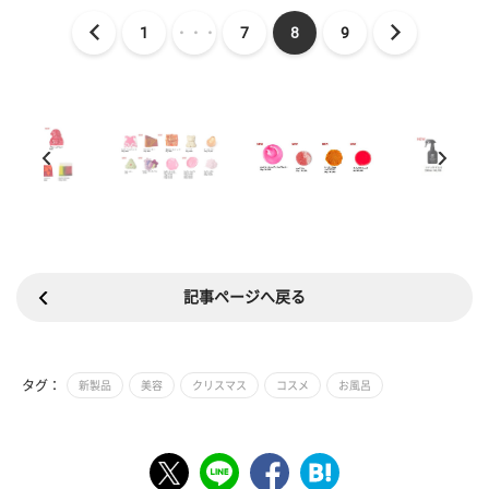
1
・・・
7
8
9
記事ページへ戻る
タグ：
新製品
美容
クリスマス
コスメ
お風呂