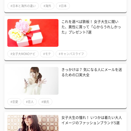
#日本と海外の違い
#海外
#日本
これを選べば鉄板！ 女子大生に聞い
た、異性に貰って「心からうれしかっ
た」プレゼント7選
#女子大MONOナビ
#モテ
#キャンパスライフ
きっかけは？ 気になる人にメールを送
るための口実大全
#恋愛
#恋人
#彼氏
女子大生の憧れ！ いつかは着たい大人
イメージのファッションブランド5選