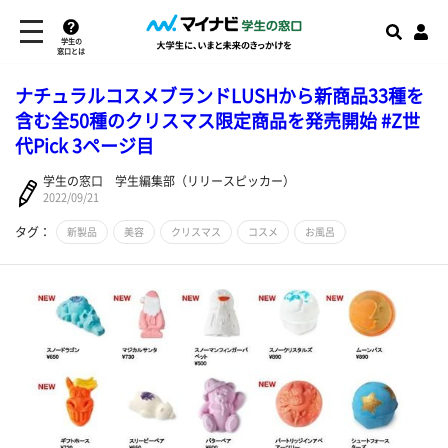
学生の
窓口とは
ナチュラルコスメブランドLUSHから新商品33種を
含む全50種のクリスマス限定商品を発売開始 #Z世
代Pick 3ページ目
学生の窓口 学生編集部（リリースピッカー）
2022/09/21
タグ：
新製品
美容
クリスマス
コスメ
お風呂