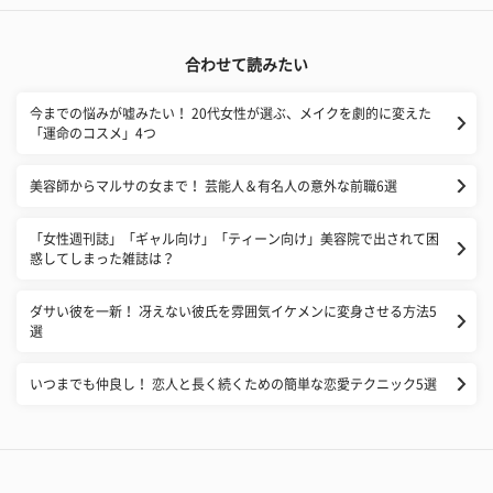
合わせて読みたい
今までの悩みが嘘みたい！ 20代女性が選ぶ、メイクを劇的に変えた
「運命のコスメ」4つ
美容師からマルサの女まで！ 芸能人＆有名人の意外な前職6選
​「女性週刊誌」「ギャル向け」「ティーン向け」美容院で出されて困
惑してしまった雑誌は？
ダサい彼を一新！ 冴えない彼氏を雰囲気イケメンに変身させる方法5
選
いつまでも仲良し！ 恋人と長く続くための簡単な恋愛テクニック5選