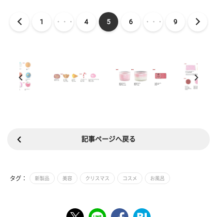
1
・・・
4
5
6
・・・
9
記事ページへ戻る
タグ：
新製品
美容
クリスマス
コスメ
お風呂