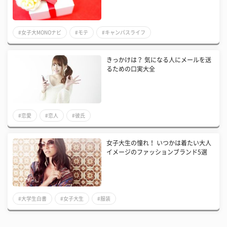
#女子大MONOナビ
#モテ
#キャンパスライフ
きっかけは？ 気になる人にメールを送
るための口実大全
#恋愛
#恋人
#彼氏
女子大生の憧れ！ いつかは着たい大人
イメージのファッションブランド5選
#大学生白書
#女子大生
#服装