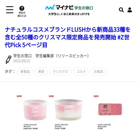
学生の
窓口とは
ナチュラルコスメブランドLUSHから新商品33種を
含む全50種のクリスマス限定商品を発売開始 #Z世
代Pick 5ページ目
学生の窓口 学生編集部（リリースピッカー）
2022/09/21
タグ：
新製品
美容
クリスマス
コスメ
お風呂