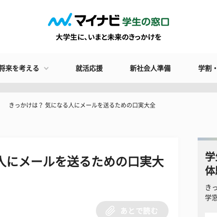
将来を考える
就活応援
新社会人準備
学割
きっかけは？ 気になる人にメールを送るための口実大全
学
人にメールを送るための口実大
体
き
学
あとで読む