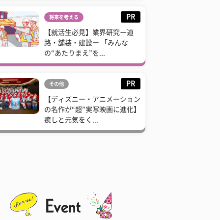
PR
将来を考える
【就活生必見】業界研究ー道
路・舗装・建設ー 「みんな
の“あたりまえ”を...
PR
その他
【ディズニー・アニメーション
の名作が“超”実写映画に進化】
癒しと元気をく...