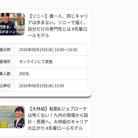
【ソニー】誰一人、同じキャリ
アは歩まない。ソニーで描く、
自分だけの専門性とは #先輩ロ
ールモデル
催日時
2026年08月19日(水) 16:00〜16:50
催場所
オンラインにて実施
集人数
300名
込締切
2026年08月19日(水) 15:00
【大林組】転勤&ジョブローテ
は怖くない！九州の現場から設
計・見積へ。大林組のキャリア
の広がり #先輩ロールモデル