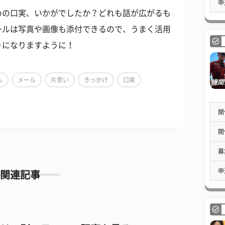
申
めの口実、いかがでしたか？どれも話が広がるも
ールは写真や画像も添付できるので、うまく活用
りになりますように！
ル
メール
片思い
きっかけ
口実
開
開
募
申
関連記事