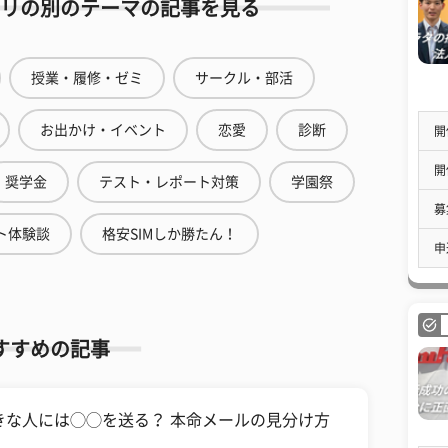
リの別のテーマの記事を見る
授業・履修・ゼミ
サークル・部活
お出かけ・イベント
恋愛
診断
開
開
奨学金
テスト・レポート対策
学園祭
募
ト体験談
格安SIMしか勝たん！
申
すすめの記事
きな人には◯◯を送る？ 本命メールの見分け方