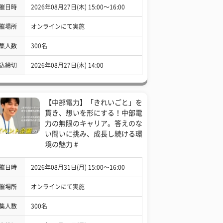
催日時
2026年08月27日(木) 15:00〜16:00
催場所
オンラインにて実施
集人数
300名
込締切
2026年08月27日(木) 14:00
【中部電力】「きれいごと」を
貫き、想いを形にする！中部電
力の無限のキャリア。答えのな
い問いに挑み、成長し続ける環
境の魅力 #
催日時
2026年08月31日(月) 15:00〜16:00
催場所
オンラインにて実施
集人数
300名