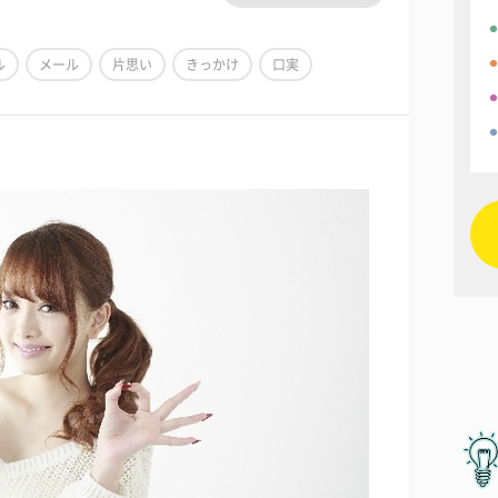
ル
メール
片思い
きっかけ
口実