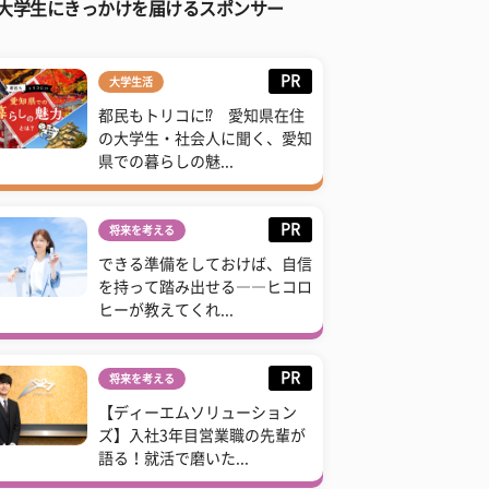
大学生にきっかけを届けるスポンサー
PR
大学生活
都民もトリコに⁉ 愛知県在住
の大学生・社会人に聞く、愛知
県での暮らしの魅...
PR
将来を考える
できる準備をしておけば、自信
を持って踏み出せる――ヒコロ
ヒーが教えてくれ...
PR
将来を考える
【ディーエムソリューション
ズ】入社3年目営業職の先輩が
語る！就活で磨いた...