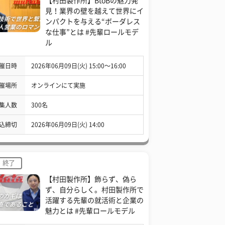
【村田製作所】BtoBの魅力発
見！業界の壁を越えて世界にイ
ンパクトを与える“ボーダレス
な仕事”とは #先輩ロールモデ
ル
催日時
2026年06月09日(火) 15:00〜16:00
催場所
オンラインにて実施
集人数
300名
込締切
2026年06月09日(火) 14:00
終了
【村田製作所】飾らず、偽ら
ず、自分らしく。村田製作所で
活躍する先輩の就活術と企業の
魅力とは #先輩ロールモデル