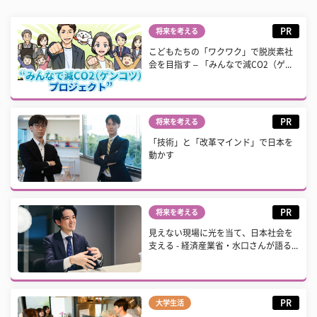
PR
将来を考える
こどもたちの「ワクワク」で脱炭素社
会を目指す – 「みんなで減CO2（ゲ...
PR
将来を考える
「技術」と「改革マインド」で日本を
動かす
PR
将来を考える
見えない現場に光を当て、日本社会を
支える - 経済産業省・水口さんが語る...
PR
大学生活