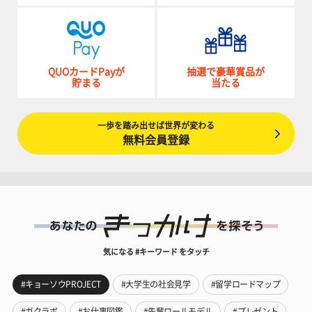
QUOカードPayが
抽選で豪華賞品が
貯まる
当たる
一歩を踏み出せば世界が変わる
無料会員登録
気になる #キーワード をタッチ
#キョーソウPROJECT
#大学生の社会見学
#留学ロードマップ
#ガクラボ
#お仕事図鑑
#先輩ロールモデル
#プレゼント