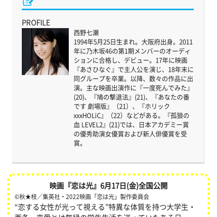
PROFILE
西野七瀬
1994年5月25日生まれ。大阪府出身。2011
年に乃木坂46の第1期メンバーのオーディ
ションに合格し、デビュー。17年に映画
『あさひなぐ』で主人公を演じ、18年末に
同グループを卒業。以降、数々の作品に出
演。主な映画出演作に『一度死んでみた』
(20)、『鳩の撃退法』(21)、『あなたの番
です 劇場版』（21）、『ホリック
xxxHOLiC』（22）などがある。『孤狼の
血 LEVEL2』(21)では、日本アカデミー賞
の優秀助演女優賞および新人俳優賞を受
賞。
映画『恋は光』6月17日(金)全国公開
©秋★枝／集英社・2022映画「恋は光」製作委員会
“恋する女性が光って視える”特異な体質を持つ大学生・