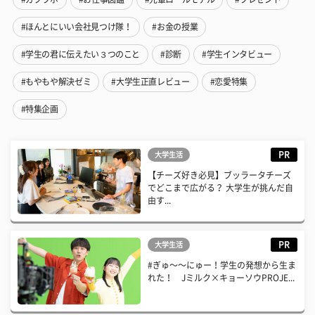
#ほんとにいい会社見つけ隊！
#お金の授業
#学生の君に伝えたい３つのこと
#診断
#学生インタビュー
#もやもや解決ゼミ
#大学生正直レビュー
#恋愛特集
#特集企画
PR
大学生活
【チーズ好き必見】ブッラータチーズ
でどこまで広がる？ 大学生が挑んだ自
由す...
PR
大学生活
#ぎゅ〜〜にゅー！学生の発想から生ま
れた！ Jミルク×キョーソウPROJE...