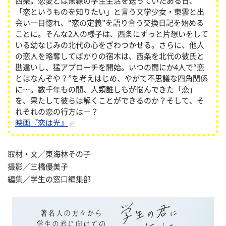
西条。恋愛とは無縁の学生生活を送っていたある日、
「恋というものを知りたい」と言う文学少女・東雲と出
会い一目惚れ、“恋の定義”を語り合う交換日記を始める
ことに。そんな2人の様子は、西条にずっと片想いをして
いる幼なじみの北代の心をざわつかせる。さらに、他人
の恋人を略奪してばかりの宿木は、西条を北代の彼氏と
勘違いし、猛アプローチを開始。いつの間にか4人で“恋
とはなんぞや？”を考えはじめ、やがて不思議な四角関係
に…。数千年もの間、人類誰しもが悩んできた「恋」
を、果たして彼らは解くことができるのか？そして、そ
れぞれの恋の行方は―？
映画『恋は光』
取材・文／東海林その子
撮影／三橋優美子
編集／学生の窓口編集部