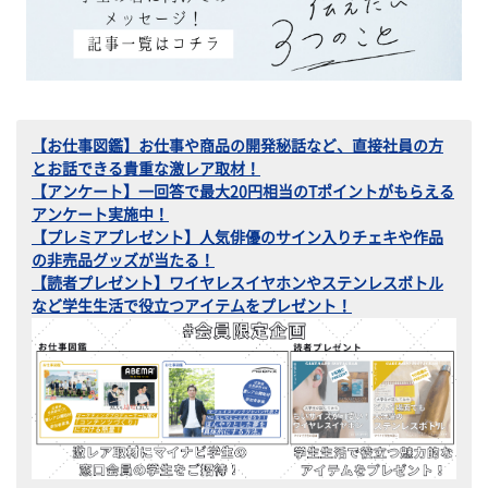
【お仕事図鑑】お仕事や商品の開発秘話など、直接社員の方
とお話できる貴重な激レア取材！
【アンケート】一回答で最大20円相当のTポイントがもらえる
アンケート実施中！
【プレミアプレゼント】人気俳優のサイン入りチェキや作品
の非売品グッズが当たる！
【読者プレゼント】ワイヤレスイヤホンやステンレスボトル
など学生生活で役立つアイテムをプレゼント！