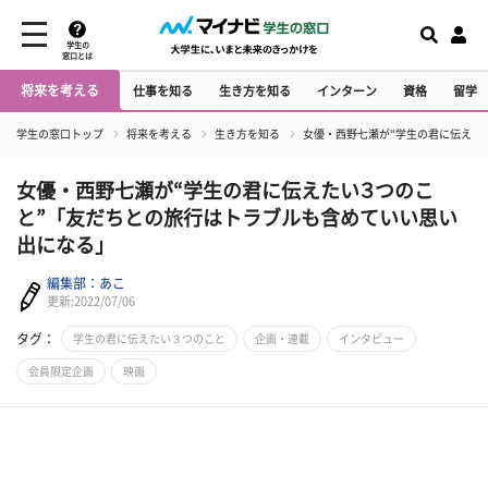
学生の
窓口とは
将来を考える
仕事を知る
生き方を知る
インターン
資格
留学
学生の窓口トップ
将来を考える
生き方を知る
女優・西野七瀬が“学生の君に伝えた
女優・西野七瀬が“学生の君に伝えたい３つのこ
と”「友だちとの旅行はトラブルも含めていい思い
出になる」
編集部：あこ
更新:2022/07/06
タグ：
学生の君に伝えたい３つのこと
企画・連載
インタビュー
会員限定企画
映画