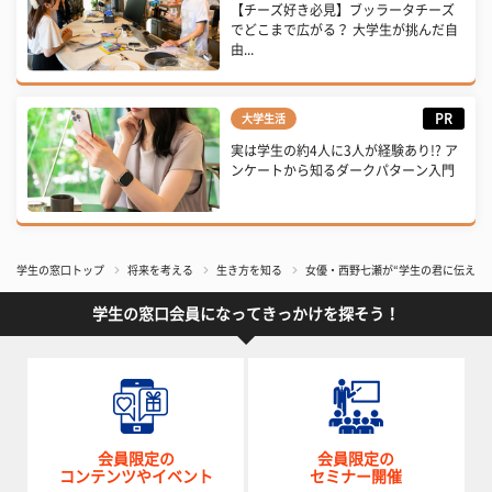
【チーズ好き必見】ブッラータチーズ
でどこまで広がる？ 大学生が挑んだ自
由...
PR
大学生活
実は学生の約4人に3人が経験あり!? ア
ンケートから知るダークパターン入門
学生の窓口トップ
将来を考える
生き方を知る
女優・西野七瀬が“学生の君に伝えた
学生の窓口会員になってきっかけを探そう！
会員限定の
会員限定の
コンテンツやイベント
セミナー開催